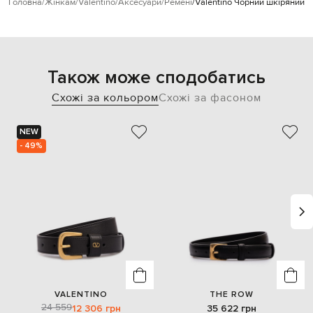
Головна
Жінкам
Valentino
Аксесуари
Ремені
Valentino Чорний шкіряний р
Також може сподобатись
Схожі за кольором
Схожі за фасоном
NEW
- 49%
VALENTINO
THE ROW
24 559
12 306 грн
35 622 грн