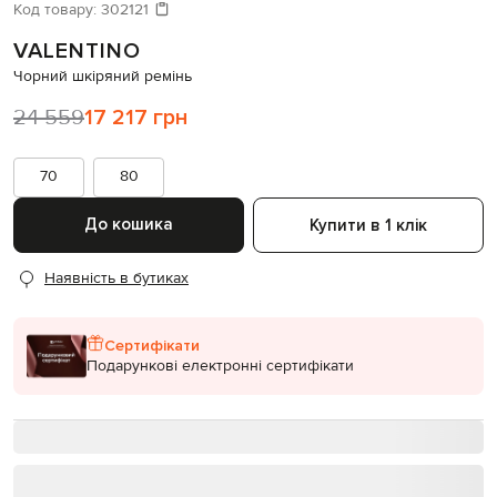
Давайте підберемо щось ще
Код товару:
302121
VALENTINO
Схожі товари
Чорний шкіряний ремінь
24 559
17 217 грн
70
80
До кошика
Купити в 1 клік
Наявність в бутиках
Сертифікати
Подарункові електронні сертифікати