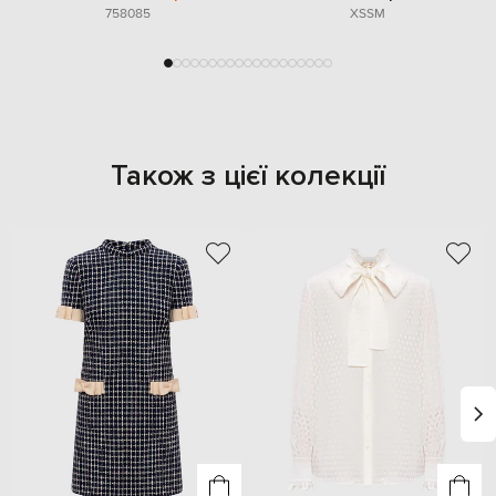
75
80
85
XS
S
M
Також з цієї колекції