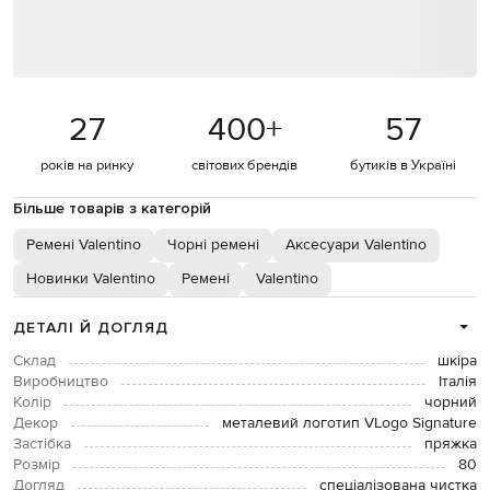
27
400
+
57
років на ринку
світових брендів
бутиків в Україні
Більше товарів з категорій
Ремені Valentino
Чорні ремені
Аксесуари Valentino
Новинки Valentino
Ремені
Valentino
ДЕТАЛІ Й ДОГЛЯД
Склад
шкіра
Виробництво
Італія
Колір
чорний
Декор
металевий логотип VLogo Signature
Застібка
пряжка
Розмір
80
Догляд
спеціалізована чистка