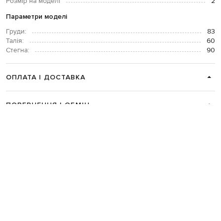
Розмір на моделі
2
Параметри моделі
Груди:
83
Талія:
60
Стегна:
90
ОПЛАТА І ДОСТАВКА
ПОВЕРНЕННЯ І ОБМІН
ЗВʼЯЗАТИСЯ З НАМИ
Telegram
+38 044 365 94 94
Графік роботи колцентру:
Пн-Пт з 9 до 21, Сб з 10 до 19, Нд з 10
до 18
Код товару:
303165