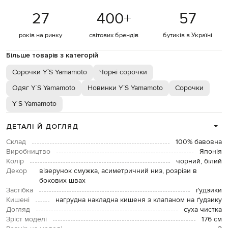
27
400
+
57
років на ринку
світових брендів
бутиків в Україні
Більше товарів з категорій
Сорочки Y`S Yamamoto
Чорні сорочки
Одяг Y`S Yamamoto
Новинки Y`S Yamamoto
Сорочки
Y`S Yamamoto
ДЕТАЛІ Й ДОГЛЯД
Склад
100% бавовна
Виробництво
Японія
Колір
чорний, білий
Декор
візерунок смужка, асиметричний низ, розрізи в
бокових швах
Застібка
ґудзики
Кишені
нагрудна накладна кишеня з клапаном на ґудзику
Догляд
суха чистка
Зріст моделі
176 см