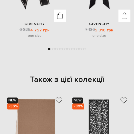
GIVENCHY
GIVENCHY
6 825
7 136
4 757 грн
5 016 грн
one size
one size
Також з цієї колекції
NEW
NEW
- 30%
- 30%