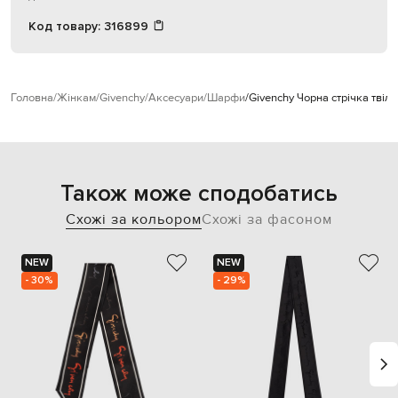
Код товару:
316899
Головна
Жінкам
Givenchy
Аксесуари
Шарфи
Givenchy Чорна стрічка твіл
Також може сподобатись
Схожі за кольором
Схожі за фасоном
NEW
NEW
- 30%
- 29%