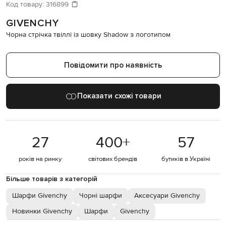
Давайте підберемо щось ще
Код товару:
316899
GIVENCHY
Схожі товари
Чорна стрічка твіллі із шовку Shadow з логотипом
Повідомити про наявність
Показати схожі товари
27
400
+
57
років на ринку
світових брендів
бутиків в Україні
Більше товарів з категорій
Шарфи Givenchy
Чорні шарфи
Аксесуари Givenchy
Новинки Givenchy
Шарфи
Givenchy