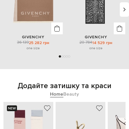
GIVENCHY
GIVENCHY
36 139
20 784
25 282 грн
14 529 грн
one size
one size
Додайте затишку та краси
Home
Beauty
NEW