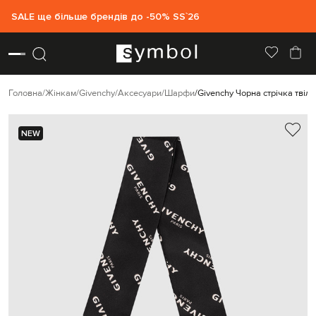
SALE ще більше брендів до -50% SS`26
Головна
Жінкам
Givenchy
Аксесуари
Шарфи
Givenchy Чорна стрічка твіл
NEW