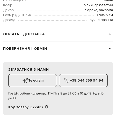
Виробництво
Італія
Колір
білий, сріблястий
Декор
люрекс, бахрома
Розмір (ДхШ, см)
176х75 см
Догляд
ручне прання
ОПЛАТА І ДОСТАВКА
ПОВЕРНЕННЯ І ОБМІН
ЗВʼЯЗАТИСЯ З НАМИ
Telegram
+38 044 365 94 94
Графік роботи колцентру:
Пн-Пт з 9 до 21, Сб з 10 до 19, Нд з 10
до 18
Код товару:
327437