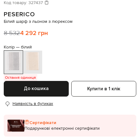
Давайте підберемо щось ще
Код товару:
327437
PESERICO
Схожі товари
Білий шарф з льоном з люрексом
8 532
4 292 грн
Колір —
білий
Остання одиниця
До кошика
Купити в 1 клік
Наявність в бутиках
Сертифікати
Подарункові електронні сертифікати