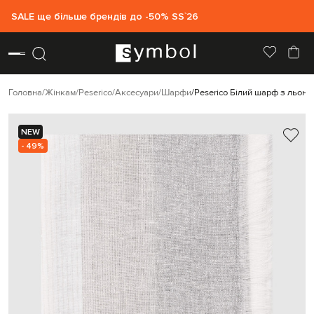
SALE ще більше брендів до -50% SS`26
Головна
Жінкам
Peserico
Аксесуари
Шарфи
Peserico Білий шарф з льон
NEW
- 49%