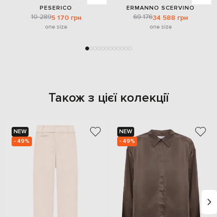
PESERICO
ERMANNO SCERVINO
10 289
69 176
5 170 грн
34 588 грн
one size
one size
Також з цієї колекції
NEW
NEW
- 49%
- 49%