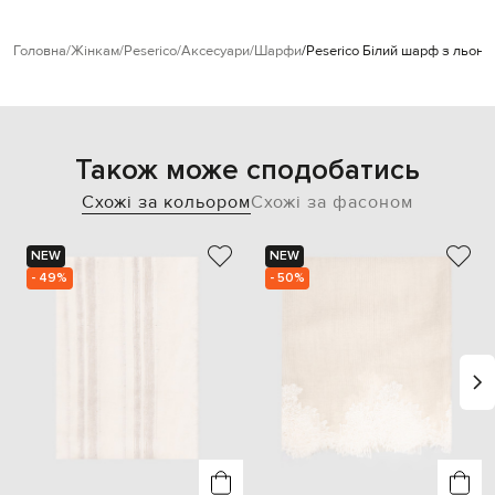
Головна
Жінкам
Peserico
Аксесуари
Шарфи
Peserico Білий шарф з льон
Також може сподобатись
Схожі за кольором
Схожі за фасоном
NEW
NEW
- 49%
- 50%