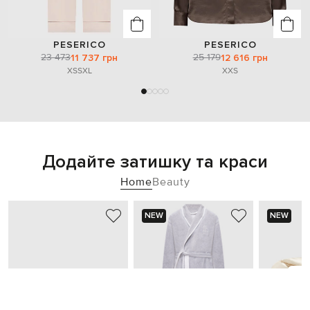
PESERICO
PESERICO
23 473
25 179
11 737 грн
12 616 грн
XS
S
XL
XXS
Додайте затишку та краси
Home
Beauty
NEW
NEW