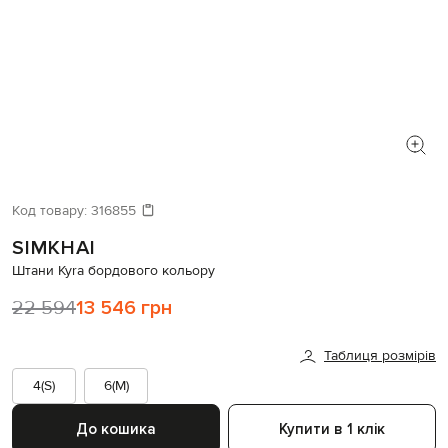
Код товару:
316855
SIMKHAI
Штани Kyra бордового кольору
22 594
13 546 грн
Таблиця розмірів
4(S)
6(M)
До кошика
Купити в 1 клік