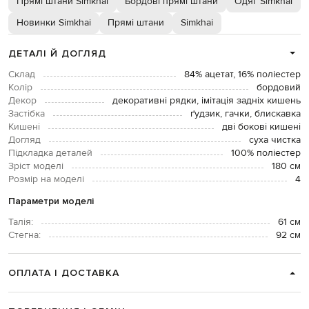
Прямі штани Simkhai
Бордові прямі штани
Одяг Simkhai
Новинки Simkhai
Прямі штани
Simkhai
ДЕТАЛІ Й ДОГЛЯД
Склад
84% ацетат, 16% поліестер
Колір
бордовий
Декор
декоративні рядки, імітація задніх кишень
Застібка
ґудзик, гачки, блискавка
Кишені
дві бокові кишені
Догляд
суха чистка
Підкладка деталей
100% поліестер
Зріст моделі
180 см
Розмір на моделі
4
Параметри моделі
Талія:
61 см
Стегна:
92 см
ОПЛАТА І ДОСТАВКА