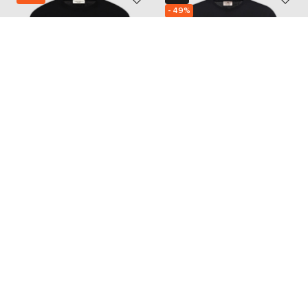
- 49%
CASHMERE&WHISKEY
ENRICO MANDELLI
12 668
13 185
10 134 грн
6 619 грн
S
M
XL
XXL
L
XL
XXL
XXXL
Також з цієї колекції