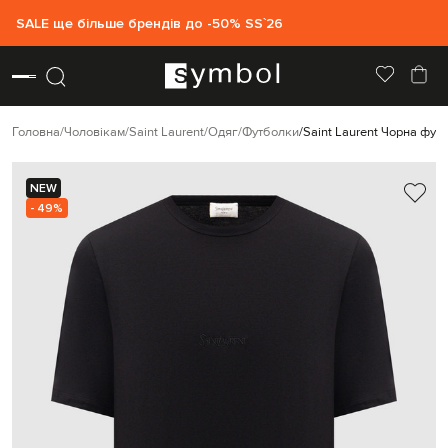
SALE ще більше брендів до -50% SS`26
Головна
Чоловікам
Saint Laurent
Одяг
Футболки
Saint Laurent Чорна фут
NEW
- 49%