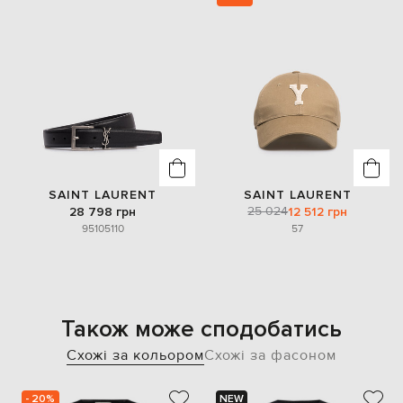
SAINT LAURENT
SAINT LAURENT
25 024
28 798 грн
12 512 грн
95
105
110
57
Також може сподобатись
Схожі за кольором
Схожі за фасоном
- 20%
NEW