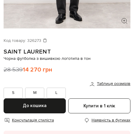
ШУКАЄТЕ НОВИЙ ОБРАЗ?
Давайте підберемо щось ще
Код товару:
326273
SAINT LAURENT
Схожі товари
Чорна футболка з вишивкою логотипа в тон
28 539
14 270 грн
Таблиця розмірів
S
M
L
До кошика
Купити в 1 клік
Консультація стиліста
Наявність в бутиках