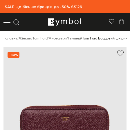
SALE ще більше брендів до -50% SS`26
Головна
Жінкам
Tom Ford
Аксесуари
Гаманці
Tom Ford Бордовий шкіряни
- 30%