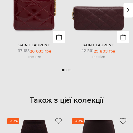
SAINT LAURENT
SAINT LAURENT
37 188
42 561
26 033 грн
29 803 грн
one size
one size
Також з цієї колекції
- 39%
- 40%