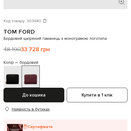
ШУКАЄТЕ НОВИЙ ОБРАЗ?
Давайте підберемо щось ще
Код товару:
303940
TOM FORD
Схожі товари
Бордовий шкіряний гаманець з монограмою логотипа
48 190
33 728 грн
Колір —
бордовий
До кошика
Купити в 1 клік
Наявність в бутиках
Сертифікати