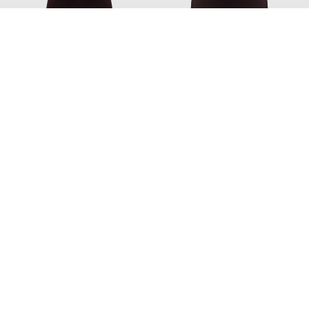
TOM FORD
TOM FORD
97 774
72 310
58 675 грн
43 386 грн
M
M
Додайте затишку та краси
Home
Beauty