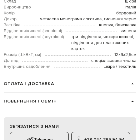
Склад
шкіра
Виробництво
Італія
Колір
бордовий
Декор
металева монограма логотипа, тиснення зерно
Застібка
кнопка, блискавка
Відділення/кишені (зовнішні)
кишеня
Відділення/кишені (внутрішні)
три відділення, чотири кишені,
відділення для пластикових
карток
Розмір (ШхВхГ, см)
12х9х2,5см
Догляд
спеціалізована чистка
Внутрішнє оздоблення
шкіра / текстиль
ОПЛАТА І ДОСТАВКА
ПОВЕРНЕННЯ І ОБМІН
ЗВʼЯЗАТИСЯ З НАМИ
Telegram
+38 044 365 94 94