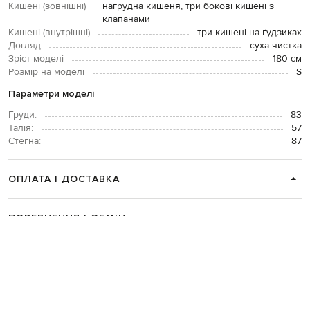
Кишені (зовнішні)
нагрудна кишеня, три бокові кишені з
клапанами
Кишені (внутрішні)
три кишені на ґудзиках
Догляд
суха чистка
Зріст моделі
180 см
Розмір на моделі
S
Параметри моделі
Груди:
83
Талія:
57
Стегна:
87
ОПЛАТА І ДОСТАВКА
ПОВЕРНЕННЯ І ОБМІН
ЗВʼЯЗАТИСЯ З НАМИ
Telegram
+38 044 365 94 94