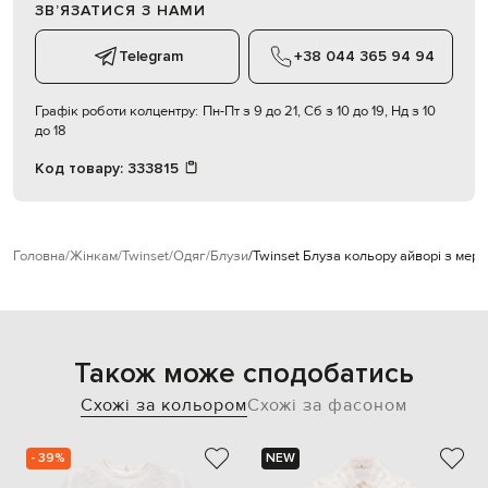
ЗВʼЯЗАТИСЯ З НАМИ
Telegram
+38 044 365 94 94
Графік роботи колцентру:
Пн-Пт з 9 до 21, Сб з 10 до 19, Нд з 10
до 18
Код товару:
333815
Головна
Жінкам
Twinset
Одяг
Блузи
Twinset Блуза кольору айворі з мер
Також може сподобатись
Схожі за кольором
Схожі за фасоном
- 39%
NEW