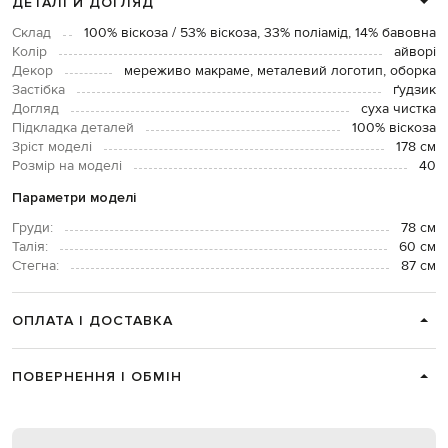
ДЕТАЛІ Й ДОГЛЯД
Склад
100% віскоза / 53% віскоза, 33% поліамід, 14% бавовна
Колір
айворі
Декор
мереживо макраме, металевий логотип, оборка
Застібка
ґудзик
Догляд
суха чистка
Підкладка деталей
100% віскоза
Зріст моделі
178 см
Розмір на моделі
40
Параметри моделі
Груди:
78 см
Талія:
60 см
Стегна:
87 см
ОПЛАТА І ДОСТАВКА
ПОВЕРНЕННЯ І ОБМІН