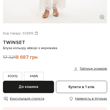
ШУКАЄТЕ НОВИЙ ОБРАЗ?
Давайте підберемо щось ще
Код товару:
333815
TWINSET
Схожі товари
Блуза кольору айворі з мережива
17 321
8 687 грн
Таблиця розмірів
40(XS)
44(M)
До кошика
Купити в 1 клік
Консультація стиліста
Наявність в бутиках