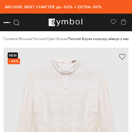
ARCHIVE: NEXT CHAPTER до -60% + EXTRA -50%
Головна
Жінкам
Twinset
Одяг
Блузи
Twinset Блуза кольору айворі з мер
NEW
- 49%