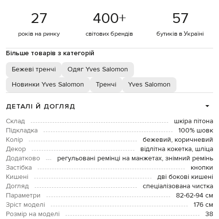
27
400
+
57
років на ринку
світових брендів
бутиків в Україні
Більше товарів з категорій
Бежеві тренчі
Одяг Yves Salomon
Новинки Yves Salomon
Тренчі
Yves Salomon
ДЕТАЛІ Й ДОГЛЯД
Склад
шкіра пітона
Підкладка
100% шовк
Колір
бежевий, коричневий
Декор
відлітна кокетка, шліца
Додатково
регульовані ремінці на манжетах, знімний ремінь
Застібка
кнопки
Кишені
дві бокові кишені
Догляд
спеціалізована чистка
Параметри
82-62-94 см
Зріст моделі
176 см
Розмір на моделі
38