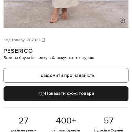
ШУКАЄТЕ НОВИЙ ОБРАЗ?
Давайте підберемо щось ще
Код товару:
287921
PESERICO
Схожі товари
Бежева блуза із шовку з блискучою текстурою
Повідомити про наявність
Показати схожі товари
27
400
+
57
років на ринку
світових брендів
бутиків в Україні