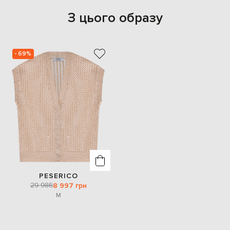
З цього образу
- 69%
PESERICO
29 986
8 997 грн
M