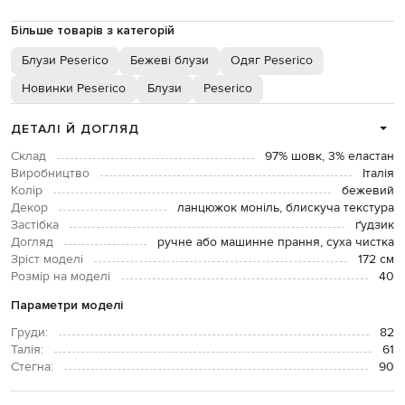
Більше товарів з категорій
Блузи Peserico
Бежеві блузи
Одяг Peserico
Новинки Peserico
Блузи
Peserico
ДЕТАЛІ Й ДОГЛЯД
Склад
97% шовк, 3% еластан
Виробництво
Італія
Колір
бежевий
Декор
ланцюжок моніль, блискуча текстура
Застібка
ґудзик
Догляд
ручне або машинне прання, суха чистка
Зріст моделі
172 см
Розмір на моделі
40
Параметри моделі
Груди:
82
Талія:
61
Стегна:
90