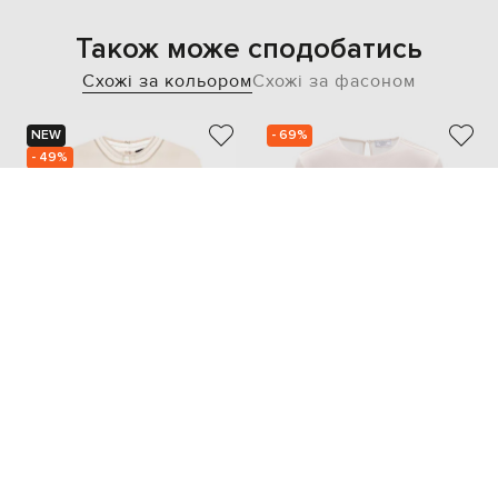
Також може сподобатись
Схожі за кольором
Схожі за фасоном
NEW
- 69%
- 49%
FABIANA FILIPPI
PESERICO
28 074
23 886
14 063 грн
7 187 грн
M
L
XL
XXL
XS