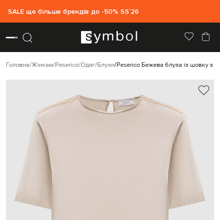
SALE ще більше брендів до -50% SS`26
Головна
Жінкам
Peserico
Одяг
Блузи
Peserico Бежева блуза із шовку з 