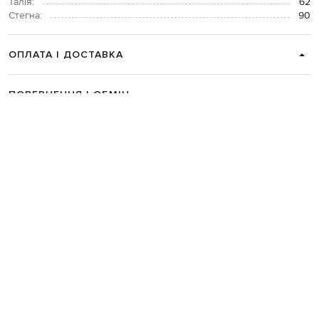
Талія:
62
Стегна:
90
ОПЛАТА І ДОСТАВКА
ПОВЕРНЕННЯ І ОБМІН
ЗВʼЯЗАТИСЯ З НАМИ
Telegram
+38 044 365 94 94
Графік роботи колцентру:
Пн-Пт з 9 до 21, Сб з 10 до 19, Нд з 10
до 18
Код товару:
275458
Головна
Жінкам
Moncler Grenoble
Одяг
Светри
Moncler Grenoble Бежевий