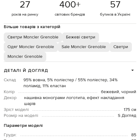
27
400
+
57
років на ринку
світових брендів
бутиків в Україні
Більше товарів з категорій
Светри Moncler Grenoble
Бежеві светри
Одяг Moncler Grenoble
Sale Moncler Grenoble
Светри
Moncler Grenoble
ДЕТАЛІ Й ДОГЛЯД
Склад
95% вовна, 5% поліестер / 55% поліестер, 34%
поліамід, 11% еластан
Колір
бежевий, чорний
Декор
нашивка монограми логотипа, ефект накладання
шарів
Зріст моделі
175 см
Розмір на моделі
S Догляд
Параметри моделі
Груди:
85