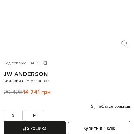
Код товару:
334353
JW ANDERSON
Бежевий светр з вовни
29 428
14 741 грн
Таблиця розмірів
S
M
До кошика
Купити в 1 клік