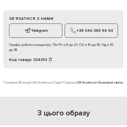
ЗВʼЯЗАТИСЯ З НАМИ
Telegram
+38 044 365 94 94
Графік роботи колцентру:
Пн-Пт з 9 до 21, Сб з 10 до 19, Нд з 10
до 18
Код товару:
334353
Головна
Жінкам
JW Anderson
Одяг
Светри
JW Anderson Бежевий светр з
З цього образу