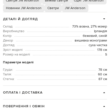
Светри JW Anderson
Бежеві светри
Одяг JW Anderson
Новинки JW Anderson
Светри
JW Anderson
ДЕТАЛІ Й ДОГЛЯД
Склад
73% вовна, 27% мохер
Виробництво
Ірландія
Колір
бежевий, синій
Декор
вишивка монограми
Догляд
суха чистка
Зріст моделі
178 см
Розмір на моделі
S
Параметри моделі
Груди:
78 см
Талія:
60 см
Стегна:
87 см
ОПЛАТА І ДОСТАВКА
ПОВЕРНЕННЯ І ОБМІН