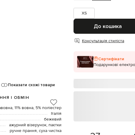
XS
До кошика
Консультація стиліста
Сертифікати
Подарункові електро
Показати схожі товари
ННЯ І ОБМІН
авовна, 11% вовна, 5% поліестер
Італія
бежевий
ажурний візерунок, паєтки
ручне прання, суха чистка