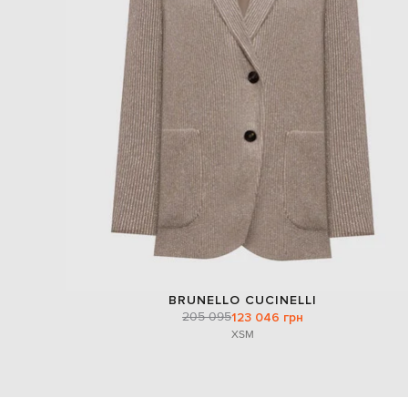
BRUNELLO CUCINELLI
205 095
123 046 грн
XS
M