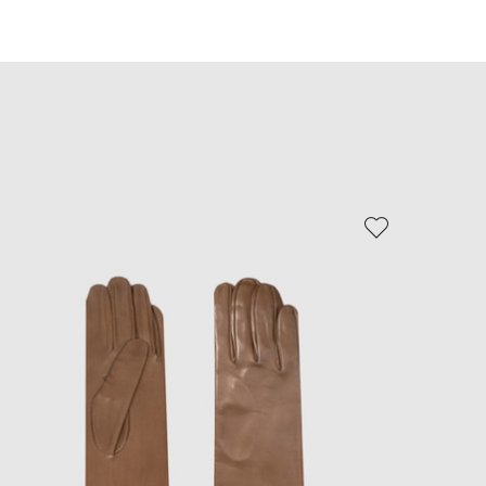
EUR
Slovakia
€
EUR
Slovenia
€
EUR
Spain
€
EUR
Sweden
€
UAH
Ukraine
₴
EUR
Other
€