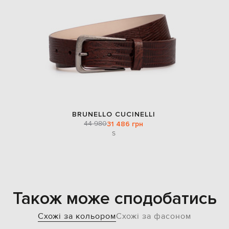
BRUNELLO CUCINELLI
44 980
31 486 грн
S
Також може сподобатись
Схожі за кольором
Схожі за фасоном