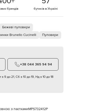
400
+
57
Italy
€
тових брендів
бутиків в Україні
EUR
Latvia
€
Бежеві пуловери
EUR
Lithuania
€
инки Brunello Cucinelli
Пуловери
EUR
Luxembourg
€
EUR
Netherlands
€
+38 044 365 94 94
PLN
Poland
 з 9 до 21, Сб з 10 до 19, Нд з 10 до 18
zł
EUR
Portugal
€
EUR
Romania
€
вовною з паєтками
MPS732412P