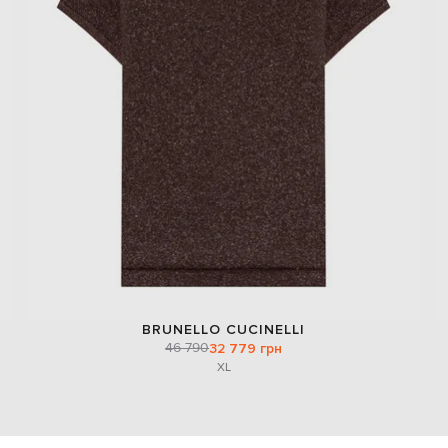
BRUNELLO CUCINELLI
46 790
32 779 грн
XL