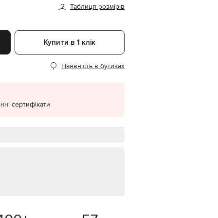
Таблиця розмірів
EUR
Denmark
€
Купити в 1 клік
EUR
Estonia
€
Наявність в бутиках
EUR
Finland
€
EUR
нні сертифікати
France
€
EUR
Germany
€
EUR
Greece
€
EUR
Hungary
€
EUR