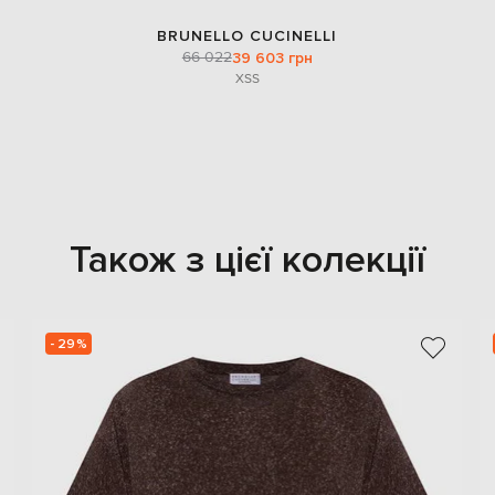
BRUNELLO CUCINELLI
66 022
39 603 грн
XS
S
Також з цієї колекції
- 29%