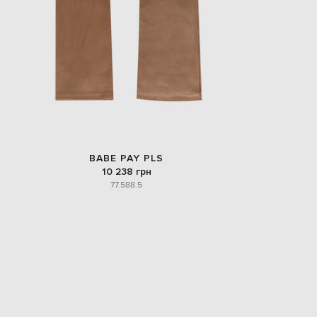
BABE PAY PLS
10 238 грн
7
7.5
8
8.5