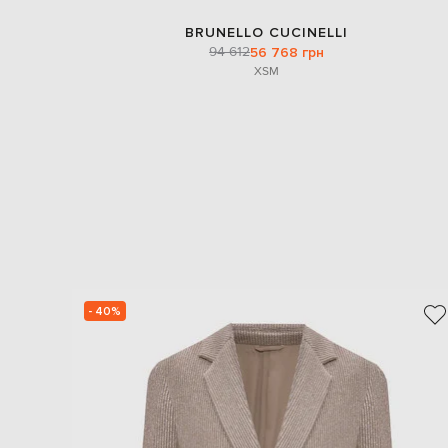
BRUNELLO CUCINELLI
94 612
56 768 грн
XS
M
- 40%