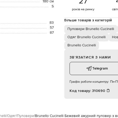
27
180 см
S
років на ринку
сві
Більше товарів з категорій
83
57
Пуловери Brunello Cucinelli
87
Одяг Brunello Cucinelli
Нов
Brunello Cucinelli
ЗВʼЯЗАТИСЯ З НАМИ
Telegram
Графік роботи колцентру:
Пн-Пт
Код товару:
310690
elli
Одяг
Пуловери
Brunello Cucinelli Бежевий ажурний пуловер з 