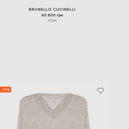
BRUNELLO CUCINELLI
60 800 грн
XS
S
M
- 39%
- 40%