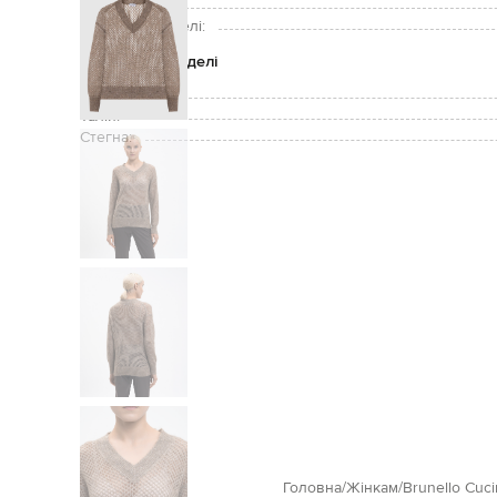
Зріст моделі:
Розмір на моделі:
Параметри моделі
Груди:
Талія:
Стегна:
Головна
Жінкам
Brunello Cucin