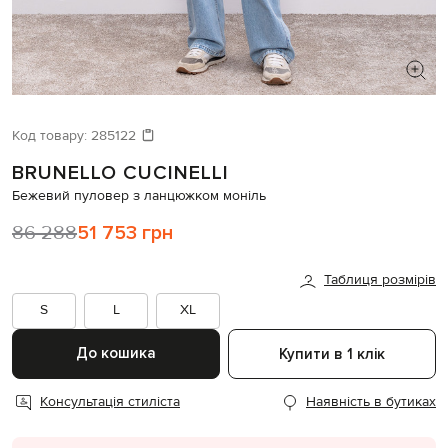
ШУКАЄТЕ НОВИЙ ОБРАЗ?
Давайте підберемо щось ще
Код товару:
285122
BRUNELLO CUCINELLI
Схожі товари
Бежевий пуловер з ланцюжком моніль
86 288
51 753 грн
Таблиця розмірів
S
L
XL
До кошика
Купити в 1 клік
Консультація стиліста
Наявність в бутиках