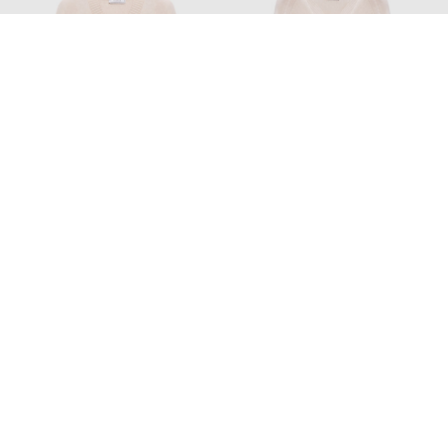
PESERICO
PESERICO
28 074
32 727 грн
16 855 грн
XS
S
M
L
XL
XS
S
M
XL
Також з цієї колекції