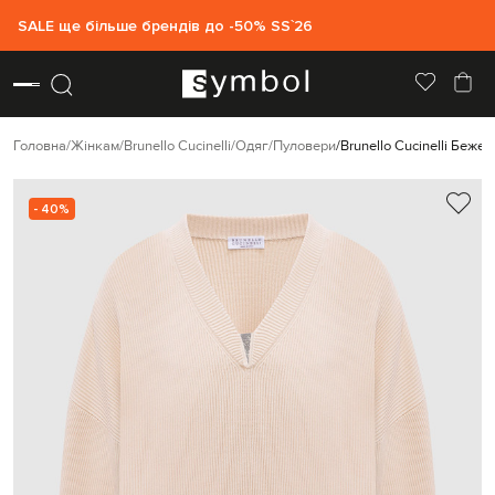
SALE ще більше брендів до -50% SS`26
Головна
Жінкам
Brunello Cucinelli
Одяг
Пуловери
Brunello Cucinelli Беж
- 40%