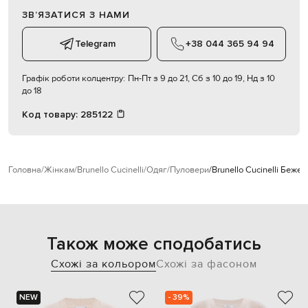
ЗВʼЯЗАТИСЯ З НАМИ
Telegram
+38 044 365 94 94
Графік роботи колцентру:
Пн-Пт з 9 до 21, Сб з 10 до 19, Нд з 10
до 18
Код товару:
285122
Головна
Жінкам
Brunello Cucinelli
Одяг
Пуловери
Brunello Cucinelli Беж
Також може сподобатись
Схожі за кольором
Схожі за фасоном
NEW
- 39%