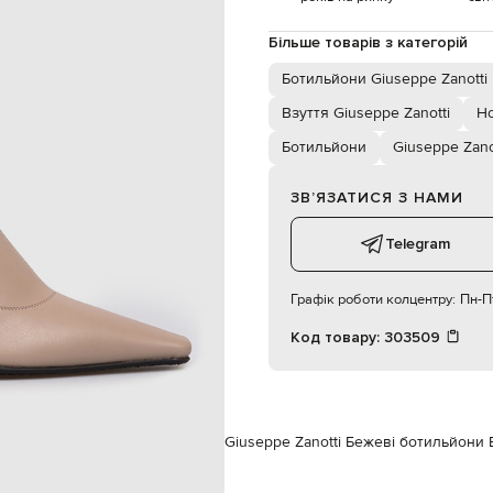
0,5 см
25 см
Більше товарів з категорій
39
спеціалізована чистка
Ботильйони Giuseppe Zanotti
текстиль
гума
Взуття Giuseppe Zanotti
Но
шкіра
Ботильйони
Giuseppe Zano
ЗВʼЯЗАТИСЯ З НАМИ
Telegram
Графік роботи колцентру:
Пн-Пт
Код товару:
303509
ppe Zanotti
Взуття
Ботильйони
Giuseppe Zanotti Бежеві ботильйони B