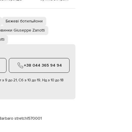
Italy
€
EUR
Latvia
Бежеві ботильйони
€
винки Giuseppe Zanotti
EUR
Lithuania
tti
€
EUR
Luxembourg
€
+38 044 365 94 94
EUR
Netherlands
€
 з 9 до 21, Сб з 10 до 19, Нд з 10 до 18
PLN
Poland
zł
EUR
Portugal
€
arbaro stretch
I570001
EUR
Romania
€