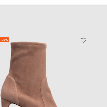
EUR
Slovakia
€
EUR
Slovenia
€
EUR
Spain
€
- 39%
NEW
- 40%
EUR
Sweden
€
UAH
Ukraine
₴
EUR
Other
€