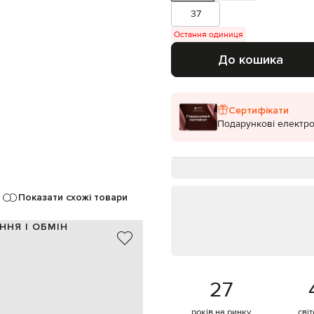
37
Остання одиниця
До кошика
Сертифікати
Подарункові електро
Показати схожі товари
ННЯ І ОБМІН
інші матеріали
Італія
бежевий
27
18 см
9,5 см
років на ринку
сві