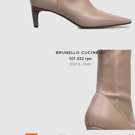
BRUNELLO CUCINELLI
101 332 грн
37
37.5
...
39
40