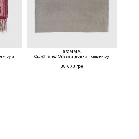
SOMMA
еміру з
Сірий плед Orissa з вовни і кашеміру
Білий ма
38 673 грн