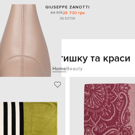
GIUSEPPE ZANOTTI
44 515
26 730 грн
36.5
37
39
Додайте затишку та краси
Home
Beauty