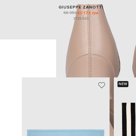
GIUSEPPE ZANOTTI
66 953
40 172 грн
37
38.5
40
NEW