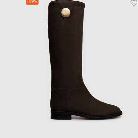
- 39%