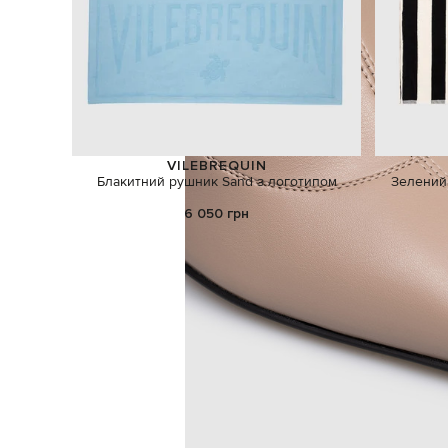
VILEBREQUIN
Блакитний рушник Sand з логотипом
Зелений
6 050 грн