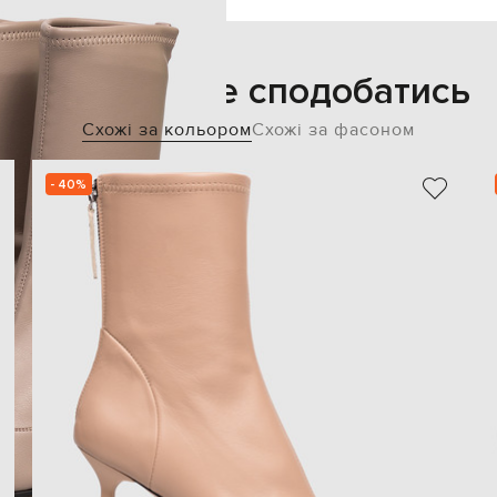
Також може сподобатись
Схожі за кольором
Схожі за фасоном
- 40%