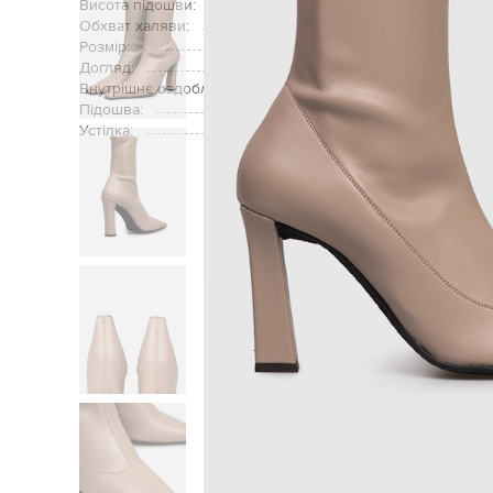
Висота підошви:
Обхват халяви:
Розмір:
Догляд:
Внутрішнє оздоблення:
Підошва:
Устілка:
Головна
Жінкам
Giuse