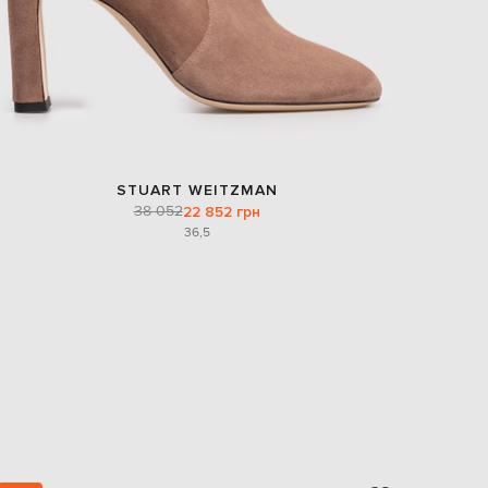
STUART WEITZMAN
38 052
22 852 грн
36,5