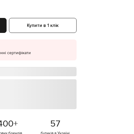
EUR
Denmark
€
Купити в 1 клік
EUR
Estonia
€
EUR
Finland
€
нні сертифікати
EUR
France
€
EUR
Germany
€
EUR
Greece
€
EUR
Hungary
400
+
57
€
EUR
тових брендів
бутиків в Україні