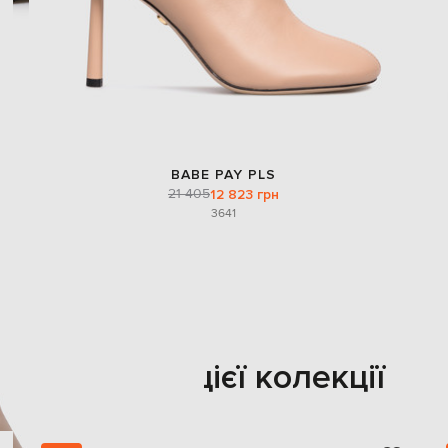
BABE PAY PLS
21 405
12 823 грн
36
41
Також з цієї колекції