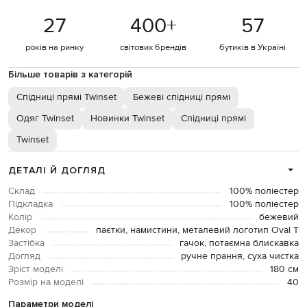
27
400
+
57
років на ринку
світових брендів
бутиків в Україні
Більше товарів з категорій
Спідниці прямі Twinset
Бежеві спідниці прямі
Одяг Twinset
Новинки Twinset
Спідниці прямі
Twinset
ДЕТАЛІ Й ДОГЛЯД
Склад
100% поліестер
Підкладка
100% поліестер
Колір
бежевий
Декор
паєтки, намистини, металевий логотип Oval T
Застібка
гачок, потаємна блискавка
Догляд
ручне прання, суха чистка
Зріст моделі
180 см
Розмір на моделі
40
Параметри моделі