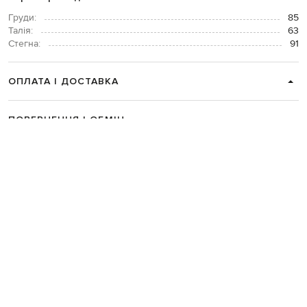
Груди:
85
Талія:
63
Стегна:
91
ОПЛАТА І ДОСТАВКА
ПОВЕРНЕННЯ І ОБМІН
ЗВʼЯЗАТИСЯ З НАМИ
Telegram
+38 044 365 94 94
Графік роботи колцентру:
Пн-Пт з 9 до 21, Сб з 10 до 19, Нд з 10
до 18
Код товару:
282023