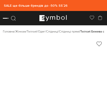
SALE ще більше брендів до -50% SS`26
Головна
Жінкам
Twinset
Одяг
Спідниці
Спідниці прямі
Twinset Бежева сп