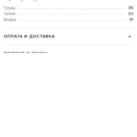
Грудь:
85
Талия:
63
Бедра:
91
ОПЛАТА И ДОСТАВКА
ВОЗВРАТ И ОБМЕН
СВЯЗАТЬСЯ С НАМИ
Telegram
+38 044 365 94 94
График работы колцентра:
Пн-Пт с 9 до 21, Сб с 10 до 19, Вс с 10
до 18
Код товара:
282023