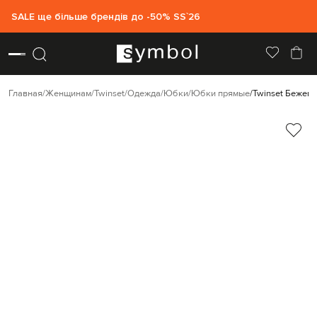
SALE ще більше брендів до -50% SS`26
Главная
Женщинам
Twinset
Одежда
Юбки
Юбки прямые
Twinset Бежева