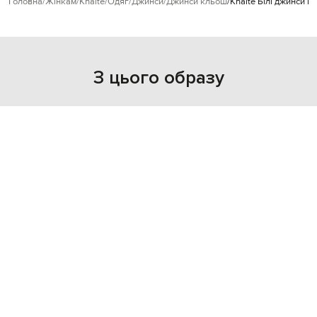
Головна
Жінкам
Khaite
Одяг
Джинси
Джинси кльош
Khaite Білі джинси к
З цього образу
NEW
- 49%
KHAITE
58 474
29 263 грн