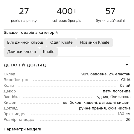
27
400
+
57
років на ринку
світових брендів
бутиків в Україні
Більше товарів з категорій
Білі джинси кльош
Одяг Khaite
Новинки Khaite
Джинси кльош
Khaite
ДЕТАЛІ Й ДОГЛЯД
Склад
98% бавовна, 2% еластан
Виробництво
США
Колір
білий
Декор
патч логотипа
Застібка
ґудзик, блискавка
Кишені
дві бокові кишені, дві задні кишені
Догляд
ручне прання, суха чистка
Зріст моделі
180 см
Розмір на моделі
26
Параметри моделі