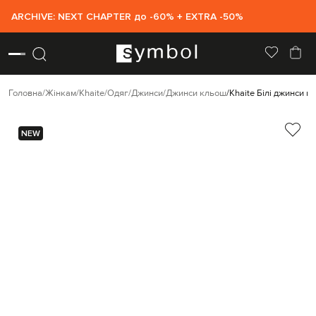
ARCHIVE: NEXT CHAPTER до -60% + EXTRA -50%
Головна
Жінкам
Khaite
Одяг
Джинси
Джинси кльош
Khaite Білі джинси к
NEW