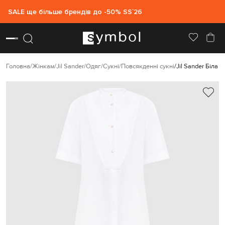
SALE ще більше брендів до -50% SS`26
Головна
Жінкам
Jil Sander
Одяг
Сукні
Повсякденні сукні
Jil Sander Біла 