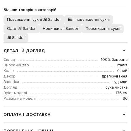
Більше товарів з категорій
Повсякденні сукні Jil Sander
Білі повсякденні сукні
Одяг Jil Sander
Новинки Jil Sander
Повсякденні сукні
Jil Sander
ДЕТАЛІ Й ДОГЛЯД
Склад
100% бавовна
Виробництво
Італія
Колір
білий
Декор
драпірування
Застібка
ґудзики
Догляд
суха чистка
Зріст моделі
176 см
Розмір на моделі
36
ОПЛАТА І ДОСТАВКА
ПОВЕРНЕННЯ І ОБМІН