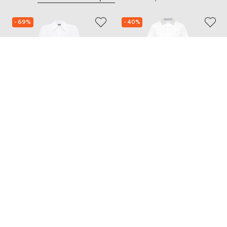
- 69%
- 40%
PESERICO
BRUNELLO CUCINELLI
29 986
88 873
8 997 грн
53 304 грн
XS
S
S
M
L