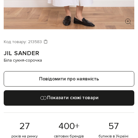
ШУКАЄТЕ НОВИЙ ОБРАЗ?
Давайте підберемо щось ще
Код товару:
213583
JIL SANDER
Схожі товари
Біла сукня-сорочка
Повідомити про наявність
Показати схожі товари
27
400
+
57
років на ринку
світових брендів
бутиків в Україні