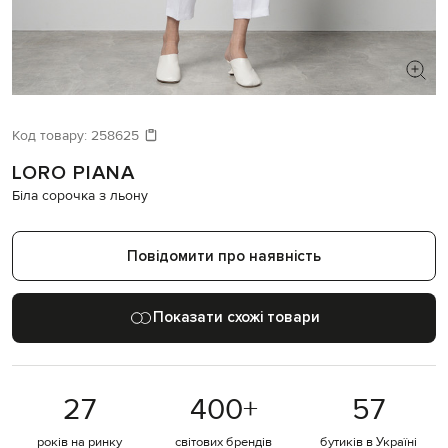
ШУКАЄТЕ НОВИЙ ОБРАЗ?
Давайте підберемо щось ще
Код товару:
258625
LORO PIANA
Схожі товари
Біла сорочка з льону
Повідомити про наявність
Показати схожі товари
27
400
+
57
років на ринку
світових брендів
бутиків в Україні