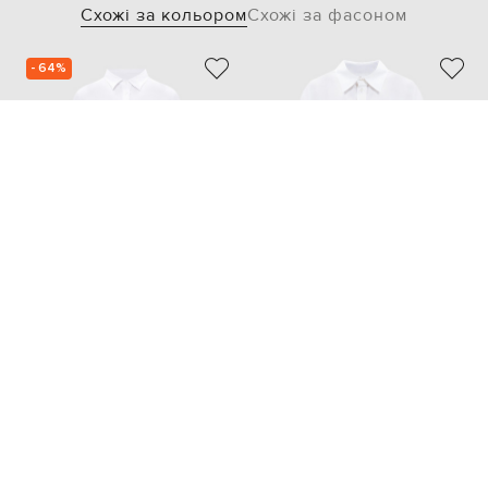
Схожі за кольором
Схожі за фасоном
- 64%
VILEBREQUIN
BALENCIAGA
10 444
3 672 грн
88 977 грн
S
XS
S