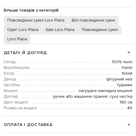
Більше товарів з категорій
Повсякденні сукні Loro Piana
Білі повсякденні сукні
Одяг Loro Piana
Sale Loro Piana
Повсякденні сукні
Loro Piana
ДЕТАЛІ Й ДОГЛЯД
Склад
100% льон
Виробництво
Італія
Колір
білий
Декор
фігурний низ
Застібка
ґудзики
Кишені
нагрудна накладна кишеня
Догляд
ручне або машинне прання, суха чистка
Зріст моделі
180 см
Розмір на моделі
40
ОПЛАТА І ДОСТАВКА