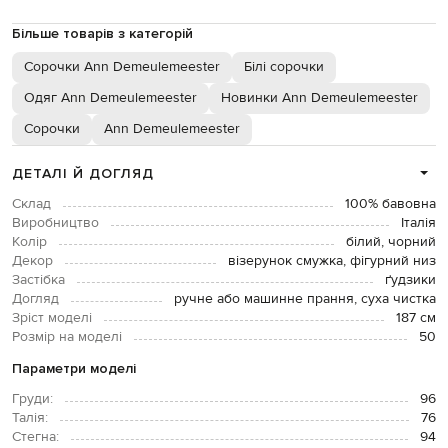
Більше товарів з категорій
Сорочки Ann Demeulemeester
Білі сорочки
Одяг Ann Demeulemeester
Новинки Ann Demeulemeester
Сорочки
Ann Demeulemeester
ДЕТАЛІ Й ДОГЛЯД
Склад
100% бавовна
Виробництво
Італія
Колір
білий, чорний
Декор
візерунок смужка, фігурний низ
Застібка
ґудзики
Догляд
ручне або машинне прання, суха чистка
Зріст моделі
187 см
Розмір на моделі
50
Параметри моделі
Груди:
96
Талія:
76
Стегна:
94