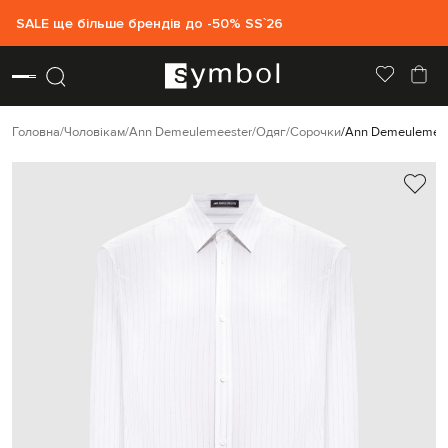
SALE ще більше брендів до -50% SS`26
Головна
Чоловікам
Ann Demeulemeester
Одяг
Сорочки
Ann Demeulemeest