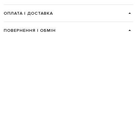
ОПЛАТА І ДОСТАВКА
ПОВЕРНЕННЯ І ОБМІН
ЗВʼЯЗАТИСЯ З НАМИ
Telegram
+38 044 365 94 94
Графік роботи колцентру:
Пн-Пт з 9 до 21, Сб з 10 до 19, Нд з 10
до 18
Код товару:
275831
Головна
Чоловікам
Ann Demeulemeester
Одяг
Сорочки
Ann Demeulemeest