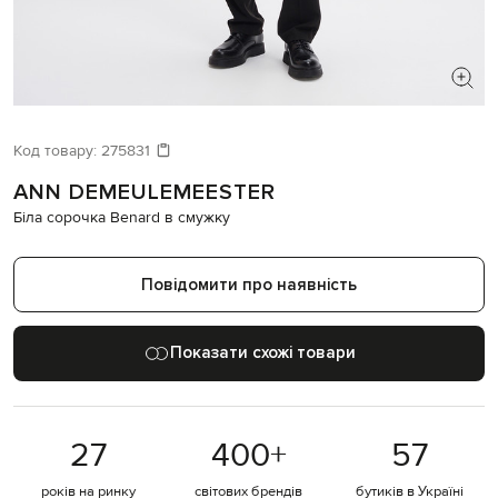
ШУКАЄТЕ НОВИЙ ОБРАЗ?
Давайте підберемо щось ще
Код товару:
275831
ANN DEMEULEMEESTER
Схожі товари
Біла сорочка Benard в смужку
Повідомити про наявність
Показати схожі товари
27
400
+
57
років на ринку
світових брендів
бутиків в Україні