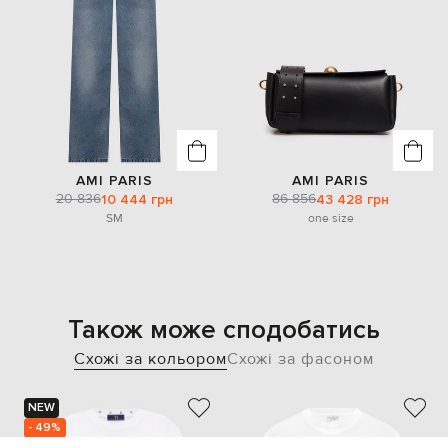
AMI PARIS
AMI PARIS
20 836
86 856
10 444 грн
43 428 грн
S
M
one size
Також може сподобатись
Схожі за кольором
Схожі за фасоном
NEW
- 49%