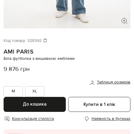
ШУКАЄТЕ НОВИЙ ОБРАЗ?
Давайте підберемо щось ще
Код товару:
328392
AMI PARIS
Схожі товари
Біла футболка з вишивкою емблеми
9 876 грн
Таблиця розмірів
M
XL
До кошика
Купити в 1 клік
Консультація стиліста
Наявність в бутиках