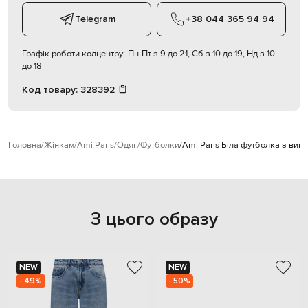
Telegram
+38 044 365 94 94
Графік роботи колцентру:
Пн-Пт з 9 до 21, Сб з 10 до 19, Нд з 10
до 18
Код товару:
328392
Головна
Жінкам
Ami Paris
Одяг
Футболки
Ami Paris Біла футболка з ви
З цього образу
NEW
NEW
- 49%
- 50%