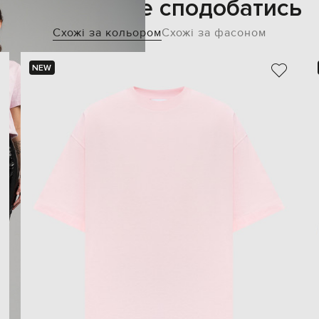
Також може сподобатись
Схожі за кольором
Схожі за фасоном
NEW