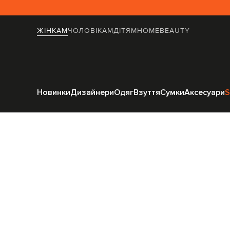
ЖІНКАМ
ЧОЛОВІКАМ
ДІТЯМ
HOME
BEAUTY
Головна
Жінка
Новинки
Дизайнери
Одяг
Взуття
Сумки
Аксесуари
S