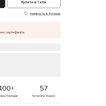
Купити в 1 клік
EUR
Denmark
€
Наявність в бутиках
EUR
Estonia
€
нні сертифікати
EUR
Finland
€
EUR
France
€
EUR
Germany
€
EUR
Greece
€
400
+
57
EUR
Hungary
тових брендів
бутиків в Україні
€
EUR