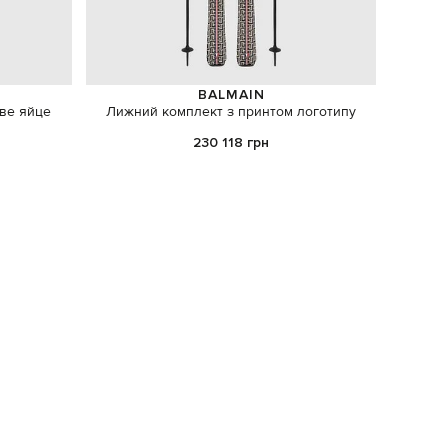
BALMAIN
ве яйце
Лижний комплект з принтом логотипу
А
по
230 118 грн