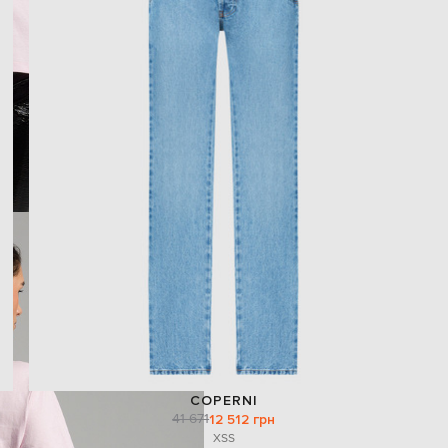
COPERNI
41 671
12 512 грн
XS
S