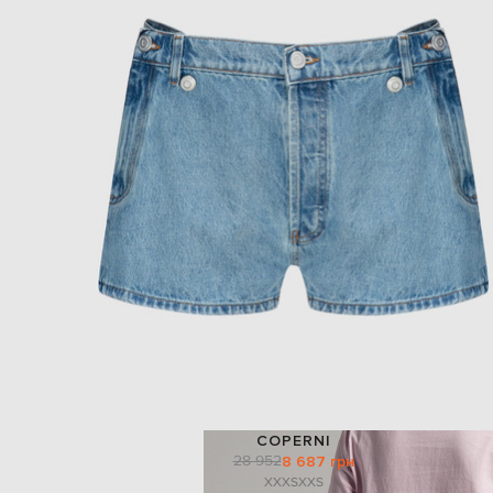
COPERNI
28 952
8 687 грн
XXXS
XXS