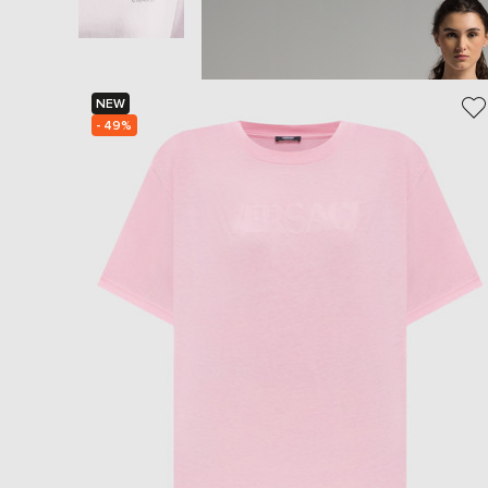
NEW
- 49%