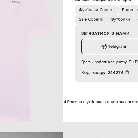
S
Футболки Coperni
Рожеві 
Sale Coperni
Футболки
85
62
90
ЗВʼЯЗАТИСЯ З НАМИ
Telegram
Графік роботи колцентру:
Пн-Пт
Код товару:
244274
м
Coperni
Одяг
Футболки
Coperni Рожева футболка з принтом логот