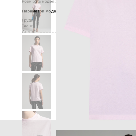
Розмір на моделі:
Параметри моделі
Груди:
Талія:
Стегна:
Головна
Жінка