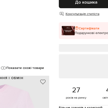
До кошика
Консультація стиліста
Сертифікати
Подарункові електро
Показати схожі товари
ННЯ І ОБМІН
100% бавовна
27
рожевий, чорний
контрастний принт логотипа
років на ринку
сві
ручне або машинне прання
177 см
Більше товарів з категорій