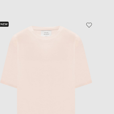
EUR
Slovakia
€
EUR
Slovenia
NEW
NEW
€
- 49%
EUR
Spain
€
EUR
Sweden
€
UAH
Ukraine
₴
EUR
Other
€