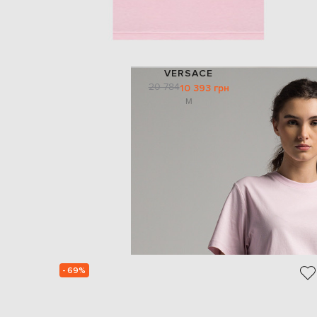
VERSACE
20 784
10 393 грн
M
- 69%