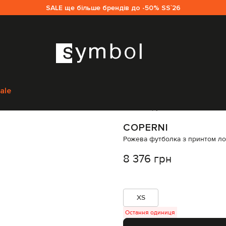
SALE ще більше брендів до -50% SS`26
м
Coperni
Одяг
Футболки
Coperni Рожева футболка з принтом логот
ale
Код товару:
244274
COPERNI
Рожева футболка з принтом ло
8 376 грн
XS
Остання одиниця