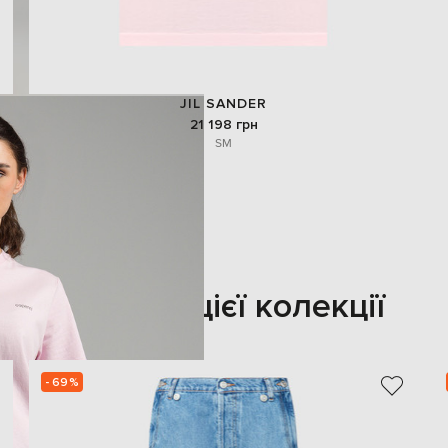
JIL SANDER
21 198 грн
S
M
Також з цієї колекції
- 69%