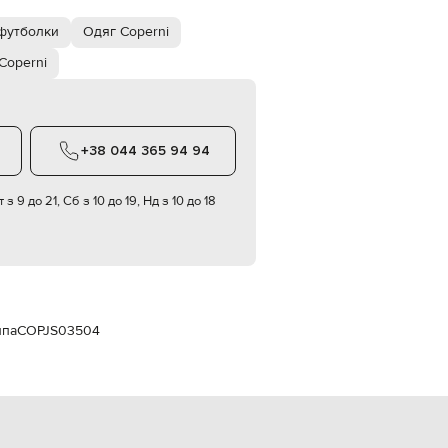
Italy
€
футболки
Одяг Coperni
EUR
Coperni
Latvia
€
EUR
Lithuania
€
+38 044 365 94 94
EUR
Luxembourg
€
 з 9 до 21, Сб з 10 до 19, Нд з 10 до 18
EUR
Netherlands
€
PLN
Poland
zł
ипа
COPJS03504
EUR
Portugal
€
EUR
Romania
€