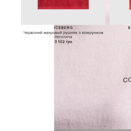
ICEBERG
E
Червоний махровий рушник з візерунком
логотипа
3 102 грн