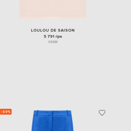
LOULOU DE SAISON
5 791 грн
XS
S
M
- 69%
- 70%