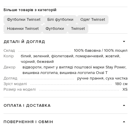
Більше товарів з категорій
Футболки Twinset
Білі футболки
Одяг Twinset
Новинки Twinset
Футболки
Twinset
ДЕТАЛІ Й ДОГЛЯД
Склад
100% бавовна / 100% ліоцел
Колір
білий, зелений, фіолетовий, помаранчевий, жовтий,
чорний, бежевий
Декор
відвороти, принт у вигляді поштової марки Stay Power,
вишивка логотипа, вишивка логотипа Oval T
Догляд
ручне прання, суха чистка
Зріст моделі
180 см
Розмір на моделі
XS
ОПЛАТА І ДОСТАВКА
ПОВЕРНЕННЯ І ОБМІН