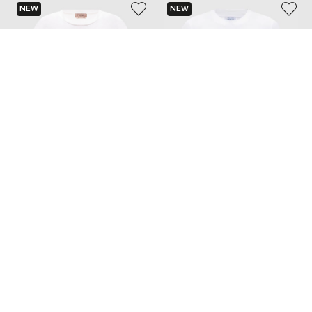
NEW
NEW
TWINSET
OFF-WHITE
6 308 грн
16 907 грн
XS
S
M
L
S
M
L
Також з цієї колекції