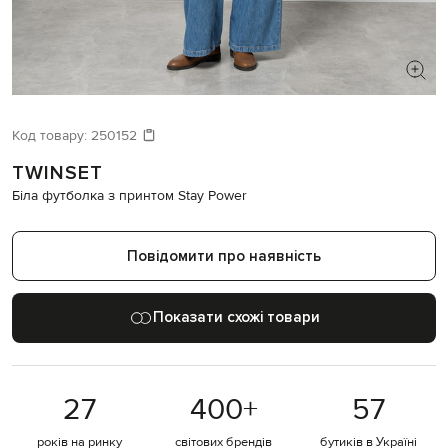
ШУКАЄТЕ НОВИЙ ОБРАЗ?
Давайте підберемо щось ще
Код товару:
250152
TWINSET
Схожі товари
Біла футболка з принтом Stay Power
Повідомити про наявність
Показати схожі товари
27
400
+
57
років на ринку
світових брендів
бутиків в Україні