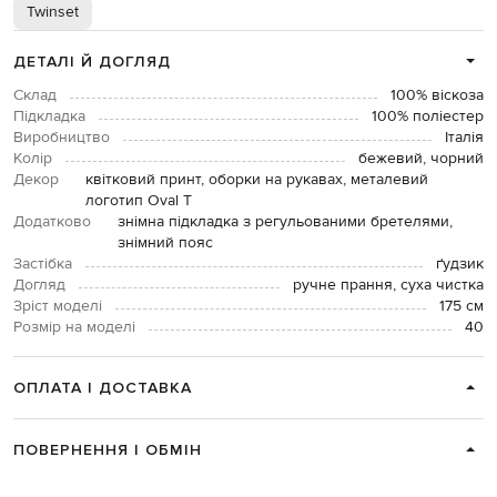
Twinset
ДЕТАЛІ Й ДОГЛЯД
Склад
100% віскоза
Підкладка
100% поліестер
Виробництво
Італія
Колір
бежевий, чорний
Декор
квітковий принт, оборки на рукавах, металевий
логотип Oval T
Додатково
знімна підкладка з регульованими бретелями,
знімний пояс
Застібка
ґудзик
Догляд
ручне прання, суха чистка
Зріст моделі
175 см
Розмір на моделі
40
ОПЛАТА І ДОСТАВКА
ПОВЕРНЕННЯ І ОБМІН