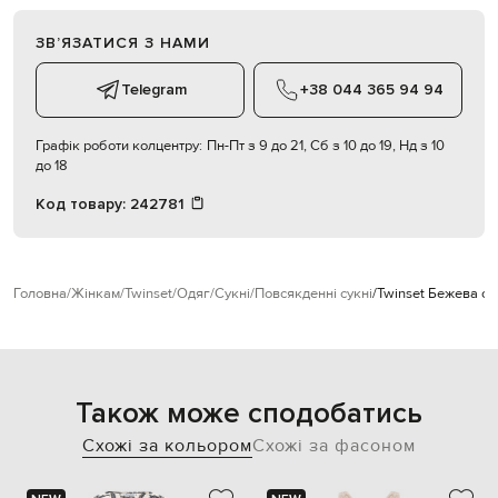
ЗВʼЯЗАТИСЯ З НАМИ
Telegram
+38 044 365 94 94
Графік роботи колцентру:
Пн-Пт з 9 до 21, Сб з 10 до 19, Нд з 10
до 18
Код товару:
242781
Головна
Жінкам
Twinset
Одяг
Сукні
Повсякденні сукні
Twinset Бежева су
Також може сподобатись
Схожі за кольором
Схожі за фасоном