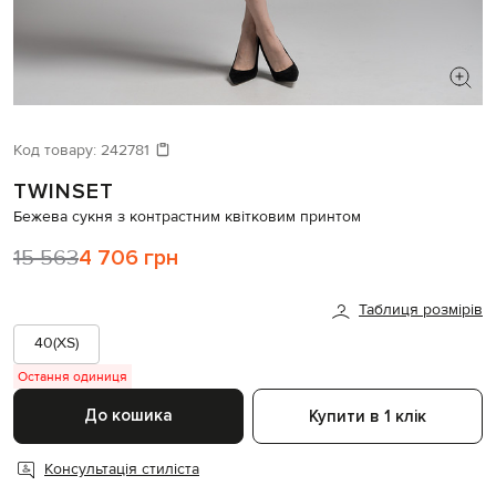
ШУКАЄТЕ НОВИЙ ОБРАЗ?
Давайте підберемо щось ще
Код товару:
242781
TWINSET
Схожі товари
Бежева сукня з контрастним квітковим принтом
15 563
4 706 грн
Таблиця розмірів
40(XS)
Остання одиниця
До кошика
Купити в 1 клік
Консультація стиліста