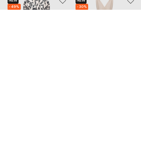
NEW
NEW
- 49%
- 30%
MAX MARA
BRUNELLO CUCINELLI
45 600
124 546
22 801 грн
87 167 грн
M
M/L
S
Також з цієї колекції