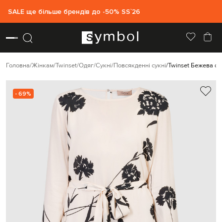
SALE ще більше брендів до -50% SS`26
Головна
Жінкам
Twinset
Одяг
Сукні
Повсякденні сукні
Twinset Бежева су
- 69%