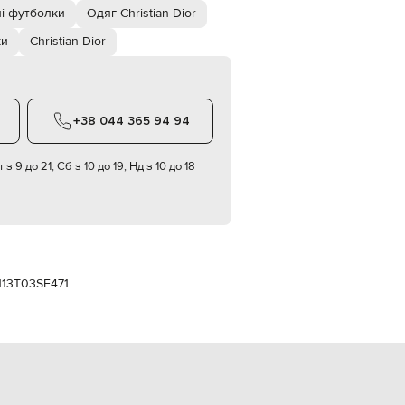
Italy
лі футболки
Одяг Christian Dior
€
ки
Christian Dior
EUR
Latvia
€
EUR
Lithuania
+38 044 365 94 94
€
EUR
 з 9 до 21, Сб з 10 до 19, Нд з 10 до 18
Luxembourg
€
EUR
Netherlands
€
PLN
Poland
113T03SE471
zł
EUR
Portugal
€
EUR
Romania
€