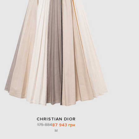
CHRISTIAN DIOR
175 884
87 943 грн
M