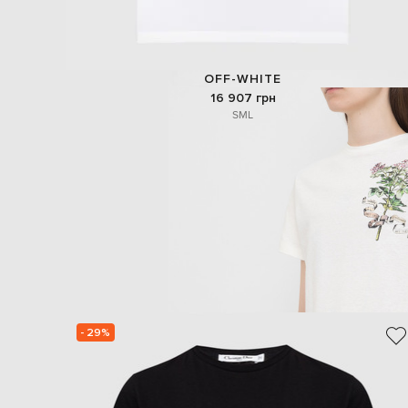
OFF-WHITE
16 907 грн
S
M
L
- 29%