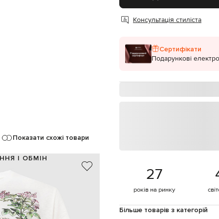
Консультація стиліста
Сертифікати
Подарункові електро
Показати схожі товари
ННЯ І ОБМІН
27
86% бавовна, 14% льон
Італія
років на ринку
сві
ний, бузковий, бежевий, чорний
принт
Більше товарів з категорій
ручне прання