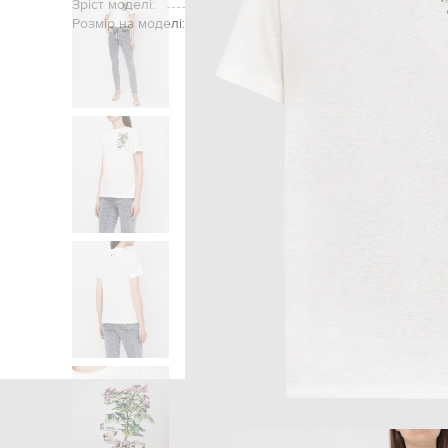
Зріст моделі:
Розмір на моделі:
Головна
Жі