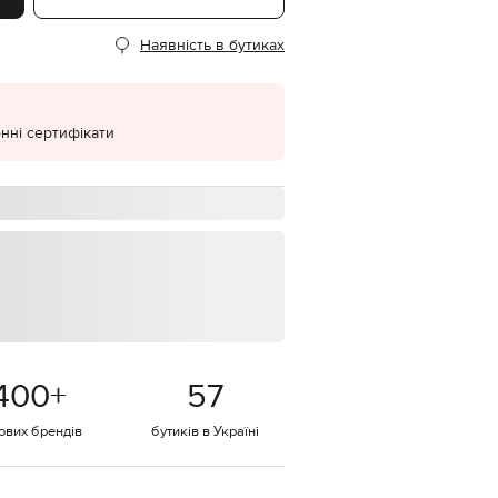
EUR
Наявність в бутиках
Denmark
€
EUR
Estonia
€
нні сертифікати
EUR
Finland
€
EUR
France
€
EUR
Germany
€
EUR
Greece
400
+
57
€
EUR
тових брендів
бутиків в Україні
Hungary
€
EUR