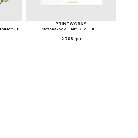
PRINTWORKS
ерветок в
Фотоальбом Hello BEAUTIFUL
відкр
2 793 грн