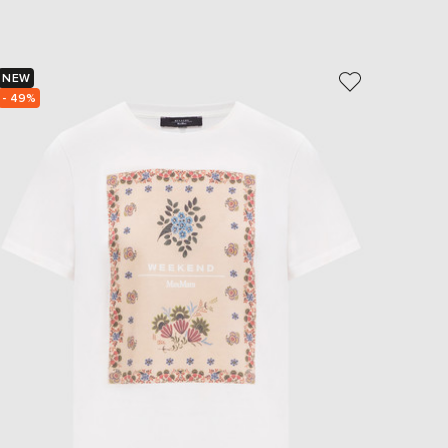
EUR
Slovakia
€
NEW
- 69%
EUR
Slovenia
- 49%
€
EUR
Spain
€
EUR
Sweden
€
UAH
Ukraine
₴
EUR
Other
€