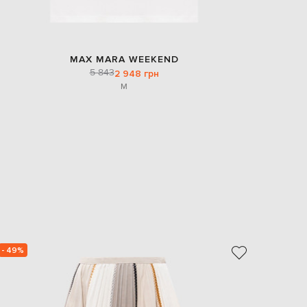
MAX MARA WEEKEND
5 843
2 948 грн
M
- 49%
- 49%