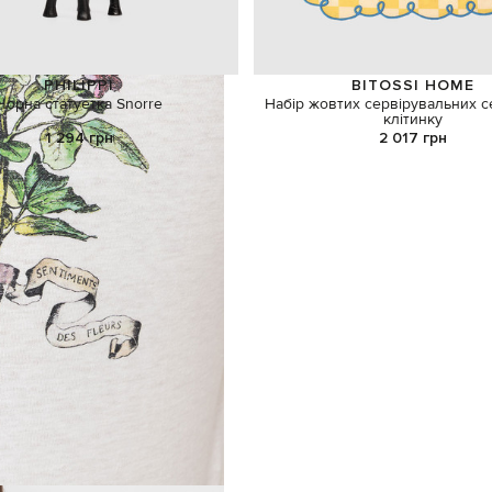
PHILIPPI
BITOSSI HOME
Чорна статуетка Snorre
Набір жовтих сервірувальних с
клітинку
1 294 грн
2 017 грн