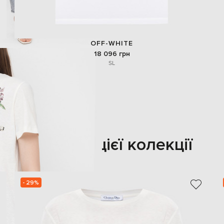
OFF-WHITE
18 096 грн
S
L
Також з цієї колекції
- 29%