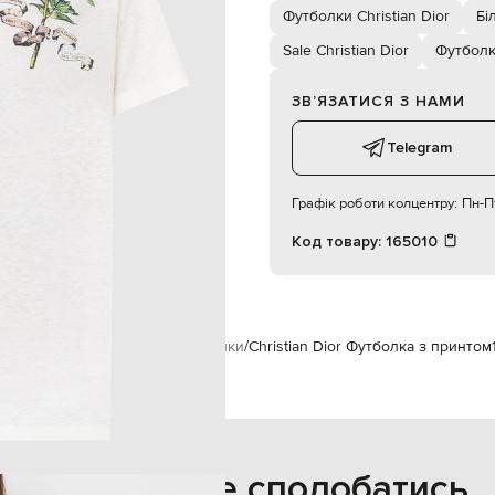
176 см
Футболки Christian Dior
Бі
S
Sale Christian Dior
Футбол
ЗВʼЯЗАТИСЯ З НАМИ
Telegram
Графік роботи колцентру:
Пн-Пт
Код товару:
165010
нкам
Christian Dior
Одяг
Футболки
Christian Dior Футболка з принтом
Також може сподобатись