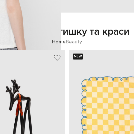
Додайте затишку та краси
Home
Beauty
NEW