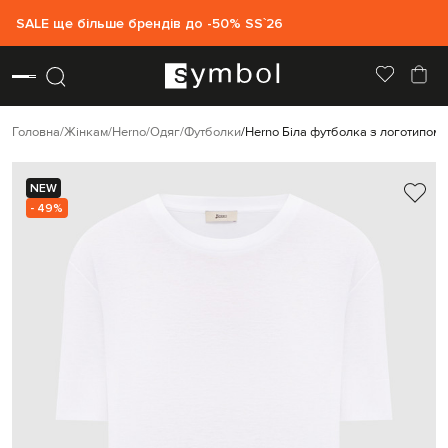
SALE ще більше брендів до -50% SS`26
Головна
Жінкам
Herno
Одяг
Футболки
Herno Біла футболка з логотипом
NEW
- 49%