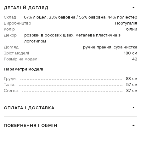
ДЕТАЛІ Й ДОГЛЯД
Склад
67% ліоцел, 33% бавовна / 55% бавовна, 44% поліестер
Виробництво
Португалія
Колір
білий
Декор
розрізи в бокових швах, металева пластична з
логотипом
Догляд
ручне прання, суха чистка
Зріст моделі
180 см
Розмір на моделі
42
Параметри моделі
Груди:
83 см
Талія:
57 см
Стегна:
87 см
ОПЛАТА І ДОСТАВКА
ПОВЕРНЕННЯ І ОБМІН