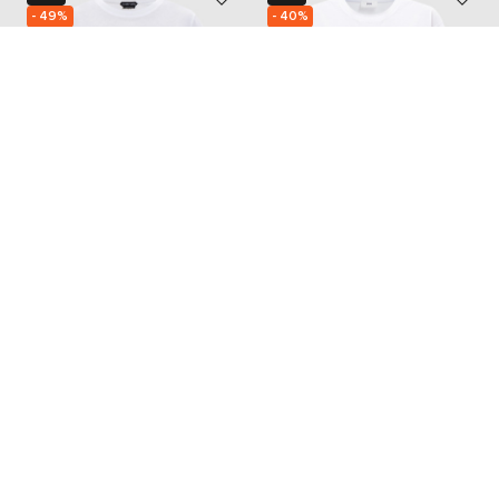
- 49%
- 40%
TOM FORD
SOLOTRE
29 729
3 465
14 891 грн
2 068 грн
S
M
L
Також з цієї колекції