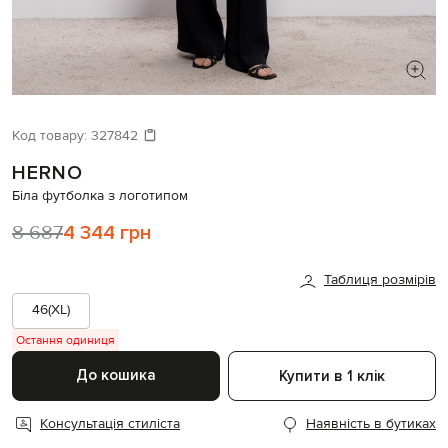
ШУКАЄТЕ НОВИЙ ОБРАЗ?
Давайте підберемо щось ще
Код товару:
327842
HERNO
Схожі товари
Біла футболка з логотипом
8 687
4 344 грн
Таблиця розмірів
46(XL)
Остання одиниця
До кошика
Купити в 1 клік
Консультація стиліста
Наявність в бутиках