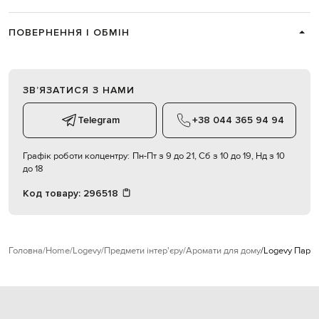
ПОВЕРНЕННЯ І ОБМІН
ЗВʼЯЗАТИСЯ З НАМИ
Telegram
+38 044 365 94 94
Графік роботи колцентру:
Пн-Пт з 9 до 21, Сб з 10 до 19, Нд з 10
до 18
Код товару:
296518
Головна
Home
Logevy
Предмети інтер'єру
Аромати для дому
Logevy Парфу