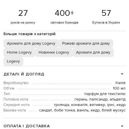
27
400
+
57
років на ринку
світових брендів
бутиків в Україні
Більше товарів з категорій
Аромати для дому Logevy
Рожеві аромати для дому
Home Logevy
Новинки Logevy
Аромати для дому
Logevy
ДЕТАЛІ Й ДОГЛЯД
Виробництво
Італія
Об'єм
100 мл
Тип
парфум для текстилю
Головна нота
герань, палісандр, альдегід
Середня нота
троянда, конвалія, ветивер, ірис, кедр
Базова нота
сандал, боби тонка, ваніль, кедр, білий мускус
ОПЛАТА І ДОСТАВКА