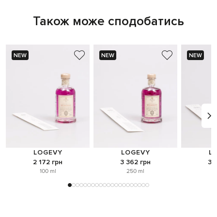
Також може сподобатись
NEW
NEW
NEW
LOGEVY
LOGEVY
L
2 172 грн
3 362 грн
3 
100 ml
250 ml