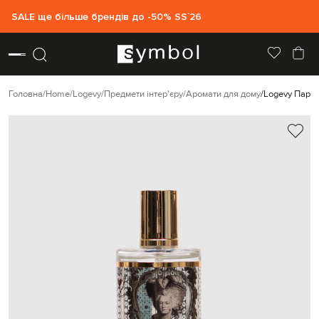
SALE ще більше брендів до -50% SS`26
Головна
Home
Logevy
Предмети інтер'єру
Аромати для дому
Logevy Парфу