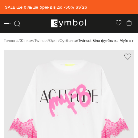
SALE ще більше брендів до -50% SS`26
Головна
Жінкам
Twinset
Одяг
Футболки
Twinset Біла футболка Myfo з п