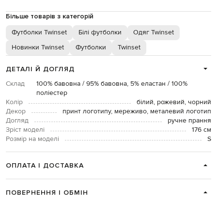
Більше товарів з категорій
Футболки Twinset
Білі футболки
Одяг Twinset
Новинки Twinset
Футболки
Twinset
ДЕТАЛІ Й ДОГЛЯД
Склад
100% бавовна / 95% бавовна, 5% еластан / 100%
поліестер
Колір
білий, рожевий, чорний
Декор
принт логотипу, мереживо, металевий логотип
Догляд
ручне прання
Зріст моделі
176 см
Розмір на моделі
S
ОПЛАТА І ДОСТАВКА
ПОВЕРНЕННЯ І ОБМІН