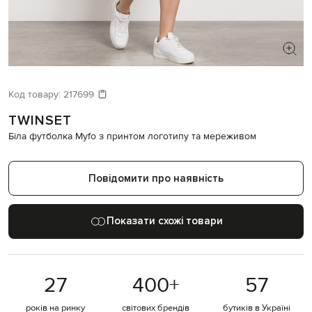
ШУКАЄТЕ НОВИЙ ОБРАЗ?
Давайте підберемо щось ще
Код товару:
217699
TWINSET
Схожі товари
Біла футболка Myfo з принтом логотипу та мереживом
Повідомити про наявність
Показати схожі товари
27
400
+
57
років на ринку
світових брендів
бутиків в Україні