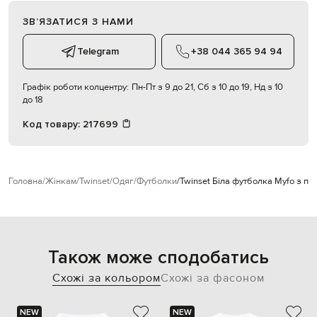
ЗВʼЯЗАТИСЯ З НАМИ
Telegram
+38 044 365 94 94
Графік роботи колцентру:
Пн-Пт з 9 до 21, Сб з 10 до 19, Нд з 10
до 18
Код товару:
217699
Головна
Жінкам
Twinset
Одяг
Футболки
Twinset Біла футболка Myfo з п
Також може сподобатись
Схожі за кольором
Схожі за фасоном
NEW
NEW