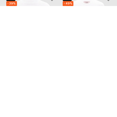
- 39%
- 49%
BALENCIAGA
OFF-WHITE
38 156
33 244
22 904 грн
16 648 грн
S
M
L
XS
S
M
L
Також з цієї колекції