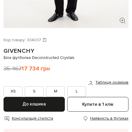
ШУКАЄТЕ НОВИЙ ОБРАЗ?
Давайте підберемо щось ще
Код товару:
334037
GIVENCHY
Схожі товари
Біла футболка Deconstructed Crystals
35 467
17 734 грн
Таблиця розмірів
XS
S
M
L
До кошика
Купити в 1 клік
Консультація стиліста
Наявність в бутиках