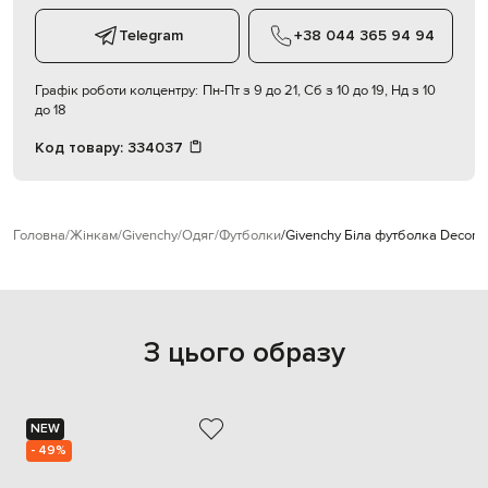
Telegram
+38 044 365 94 94
Графік роботи колцентру:
Пн-Пт з 9 до 21, Сб з 10 до 19, Нд з 10
до 18
Код товару:
334037
Головна
Жінкам
Givenchy
Одяг
Футболки
Givenchy Біла футболка Deconst
З цього образу
NEW
- 49%