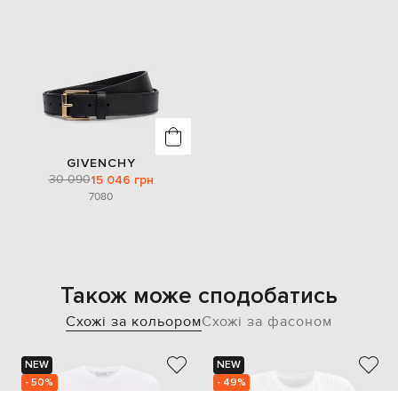
GIVENCHY
30 090
15 046 грн
70
80
Також може сподобатись
Схожі за кольором
Схожі за фасоном
NEW
NEW
- 50%
- 49%