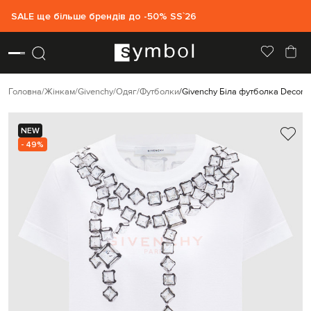
SALE ще більше брендів до -50% SS`26
Головна
Жінкам
Givenchy
Одяг
Футболки
Givenchy Біла футболка Deconst
NEW
- 49%