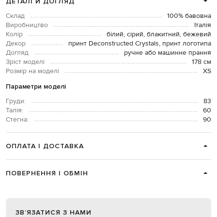
ДЕТАЛІ Й ДОГЛЯД
Склад
100% бавовна
Виробництво
Італія
Колір
білий, сірий, блакитний, бежевий
Декор
принт Deconstructed Crystals, принт логотипа
Догляд
ручне або машинне прання
Зріст моделі
178 см
Розмір на моделі
XS
Параметри моделі
Груди:
83
Талія:
60
Стегна:
90
ОПЛАТА І ДОСТАВКА
ПОВЕРНЕННЯ І ОБМІН
ЗВʼЯЗАТИСЯ З НАМИ