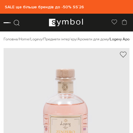
SALE ще більше брендів до -50% SS`26
Головна
Home
Logevy
Предмети інтер'єру
Аромати для дому
Logevy Аром