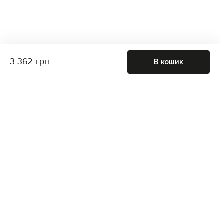
3 362 грн
В кошик
Приєднуйтесь до нас і отримайте доступ до
закритих розпродажів
Для неї
Для нього