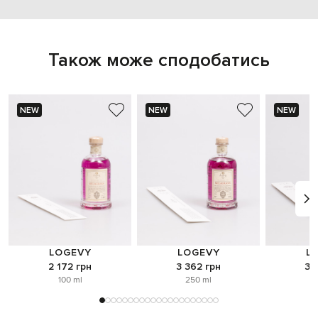
Також може сподобатись
NEW
NEW
NEW
LOGEVY
LOGEVY
L
2 172 грн
3 362 грн
3 
100 ml
250 ml