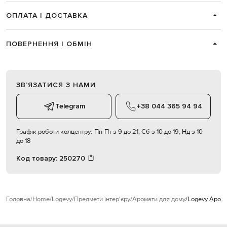
ОПЛАТА І ДОСТАВКА
ПОВЕРНЕННЯ І ОБМІН
ЗВʼЯЗАТИСЯ З НАМИ
Telegram
+38 044 365 94 94
Графік роботи колцентру:
Пн-Пт з 9 до 21, Сб з 10 до 19, Нд з 10
до 18
Код товару:
250270
Головна
Home
Logevy
Предмети інтер'єру
Аромати для дому
Logevy Аром