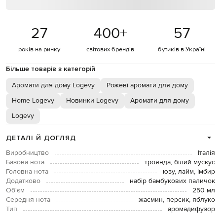
27
400
+
57
років на ринку
світових брендів
бутиків в Україні
Більше товарів з категорій
Аромати для дому Logevy
Рожеві аромати для дому
Home Logevy
Новинки Logevy
Аромати для дому
Logevy
ДЕТАЛІ Й ДОГЛЯД
Виробництво
Італія
Базова нота
троянда, білий мускус
Головна нота
юзу, лайм, імбир
Додатково
набір бамбукових паличок
Об'єм
250 мл
Середня нота
жасмин, персик, яблуко
Тип
аромадифузор