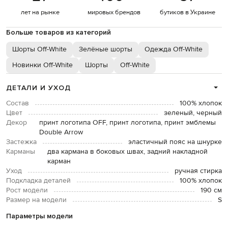
лет на рынке
мировых брендов
бутиков в Украине
Больше товаров из категорий
Шорты Off-White
Зелёные шорты
Одежда Off-White
Новинки Off-White
Шорты
Off-White
ДЕТАЛИ И УХОД
Состав
100% хлопок
Цвет
зеленый, черный
Декор
принт логотипа OFF, принт логотипа, принт эмблемы
Double Arrow
Застежка
эластичный пояс на шнурке
Карманы
два кармана в боковых швах, задний накладной
карман
Уход
ручная стирка
Подкладка деталей
100% хлопок
Рост модели
190 см
Размер на модели
S
Параметры модели