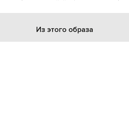
Из этого образа
NEW
NEW
- 49%
- 40%
OFF-WHITE
OFF-WHITE
26 239
35 071
13 120 грн
21 023 грн