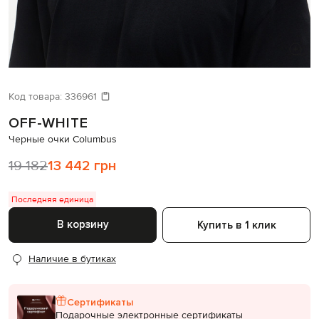
ИЩЕТЕ НОВЫЙ ОБРАЗ?
Давайте подберем что-то еще
Код товара:
336961
OFF-WHITE
Похожие товары
Черные очки Columbus
19 182
13 442 грн
Последняя единица
В корзину
Купить в 1 клик
Наличие в бутиках
Сертификаты
Подарочные электронные сертификаты