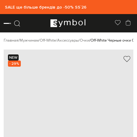
SALE ще більше брендів до -50% SS`26
Главная
Мужчинам
Off-White
Аксессуары
Очки
Off-White Черные очки C
NEW
- 29%