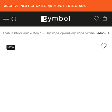
ARCHIVE: NEXT CHAPTER до -60% + EXTRA -50%
Главная
Мужчинам
MooRER
Одежда
Верхняя одежда
Пуховики
MooRER С
NEW