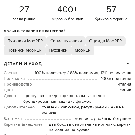
27
400
+
57
лет на рынке
мировых брендов
бутиков в Украине
Больше товаров из категорий
Пуховики MooRER
Синие пуховики
Одежда MooRER
Новинки MooRER
Пуховики
MooRER
ДЕТАЛИ И УХОД
Состав
100% полиэстер / 88% полиамид, 12% полиуретан
Подкладка
100% полиамид
Производство
Италия
Цвет
синий
Декор
простушка в виде горизонтальных полос,
брендированная нашивка-флажок
Дополнительно
съемный капюшон, регулируемый низ на
кулиске
Застежка
молния с двойным бегунком
Карманы (внешние)
два боковых кармана на молниях, карман
на молнии на рукаве