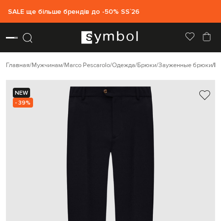
SALE ще більше брендів до -50% SS`26
Главная
Мужчинам
Marco Pescarolo
Одежда
Брюки
Зауженные брюки
Ma
NEW
- 39%