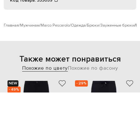
Код товара:
333059
Главная
Мужчинам
Marco Pescarolo
Одежда
Брюки
Зауженные брюки
Ma
Также может понравиться
Похожие по цвету
Похожие по фасону
NEW
- 29%
- 49%