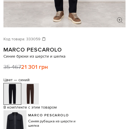
ИЩЕТЕ НОВЫЙ ОБРАЗ?
Давайте подберем что-то еще
Код товара:
333059
MARCO PESCAROLO
Похожие товары
Синие брюки из шерсти и шелка
35 467
21 301 грн
Цвет —
синий
В комплекте с этим товаром
MARCO PESCAROLO
Синяя рубашка из шерсти и
шелка