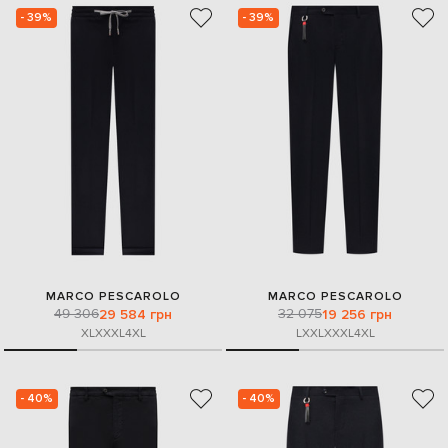
- 39%
- 39%
MARCO PESCAROLO
MARCO PESCAROLO
49 306
32 075
29 584 грн
19 256 грн
XL
XXXL
4XL
L
XXL
XXXL
4XL
- 40%
- 40%