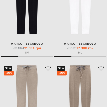
MARCO PESCAROLO
MARCO PESCAROLO
35 604
28 961
21 384 грн
17 388 грн
S
M
M
L
NEW
NEW
- 39%
- 39%