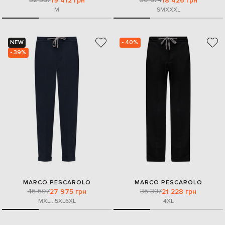
19 412 грн
18 426 грн
M
S
M
XXXL
NEW
- 40%
- 39%
MARCO PESCAROLO
MARCO PESCAROLO
46 607
35 397
27 975 грн
21 228 грн
M
XL
...
5XL
6XL
4XL