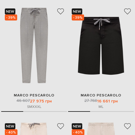
NEW
NEW
- 39%
- 39%
MARCO PESCAROLO
MARCO PESCAROLO
46 607
27 768
27 975 грн
16 661 грн
S
M
XXXL
M
L
NEW
NEW
- 40%
- 40%