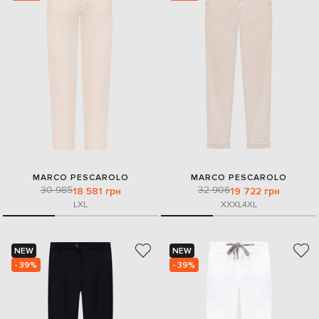
MARCO PESCAROLO
MARCO PESCAROLO
30 985
32 906
18 581 грн
19 722 грн
L
XL
XXXL
4XL
NEW
NEW
- 39%
- 39%