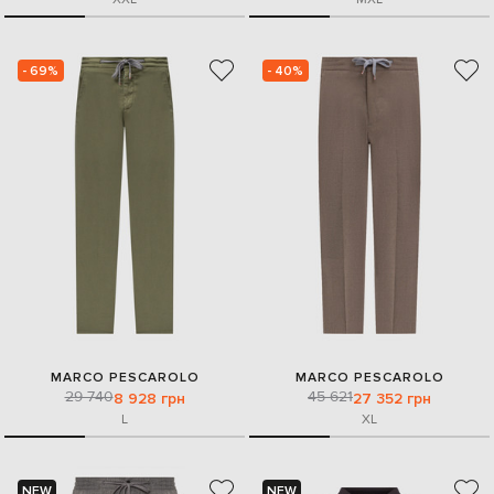
- 69%
- 40%
MARCO PESCAROLO
MARCO PESCAROLO
29 740
45 621
8 928 грн
27 352 грн
L
XL
NEW
NEW