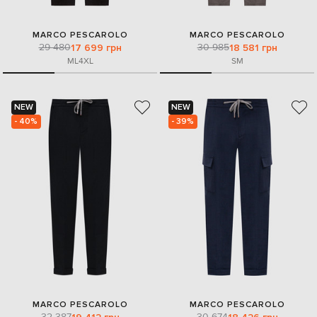
MARCO PESCAROLO
MARCO PESCAROLO
29 480
30 985
17 699 грн
18 581 грн
M
L
4XL
S
M
NEW
NEW
- 40%
- 39%
MARCO PESCAROLO
MARCO PESCAROLO
32 387
30 674