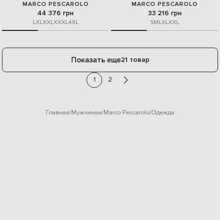
MARCO PESCAROLO
MARCO PESCAROLO
44 376 грн
33 216 грн
L
XL
XXL
XXXL
4XL
S
M
L
XL
XXL
Показать еще
21 товар
1
2
Главная
Мужчинам
Marco Pescarolo
Одежда