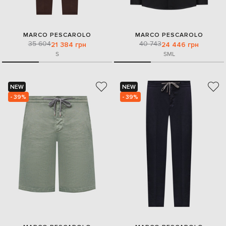
MARCO PESCAROLO
MARCO PESCAROLO
35 604
40 743
21 384 грн
24 446 грн
S
S
M
L
NEW
NEW
- 39%
- 39%