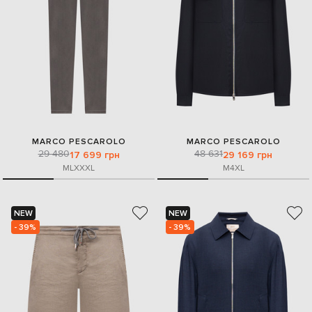
MARCO PESCAROLO
MARCO PESCAROLO
29 480
48 631
17 699 грн
29 169 грн
M
L
XXXL
M
4XL
NEW
NEW
- 39%
- 39%