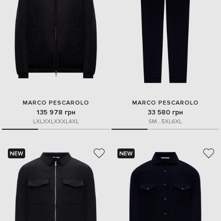
MARCO PESCAROLO
MARCO PESCAROLO
135 978 грн
33 580 грн
L
XL
XXL
XXXL
4XL
S
M
...
5XL
6XL
NEW
NEW