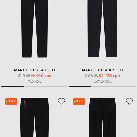
MARCO PESCAROLO
MARCO PESCAROLO
31 868
53 666
19 100 грн
32 178 грн
XL
XXXL
L
XXL
XXXL
- 39%
- 39%