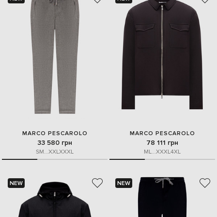
MARCO PESCAROLO
MARCO PESCAROLO
33 580 грн
78 111 грн
S
M
...
XXL
XXXL
M
L
...
XXXL
4XL
NEW
NEW