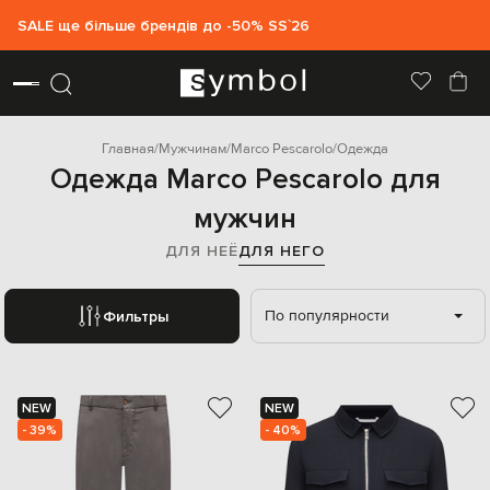
SALE ще більше брендів до -50% SS`26
Главная
Мужчинам
Marco Pescarolo
Одежда
Одежда Marco Pescarolo для
мужчин
ДЛЯ НЕЁ
ДЛЯ НЕГО
По популярности
Фильтры
NEW
NEW
- 39%
- 40%