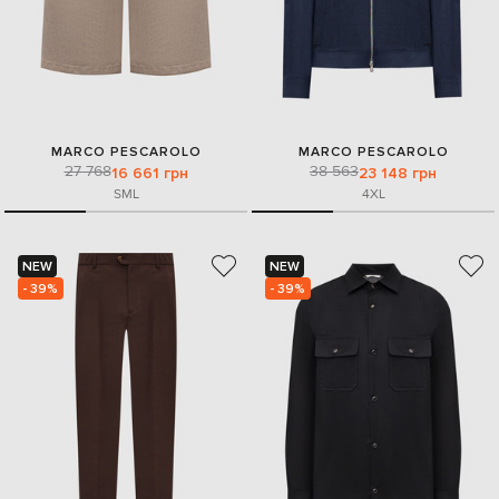
MARCO PESCAROLO
MARCO PESCAROLO
27 768
38 563
16 661 грн
23 148 грн
S
M
L
4XL
NEW
NEW
- 39%
- 39%