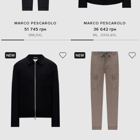
MARCO PESCAROLO
MARCO PESCAROLO
51 745 грн
36 642 грн
S
M
L
XXL
M
L
...
XXXL
4XL
NEW
NEW