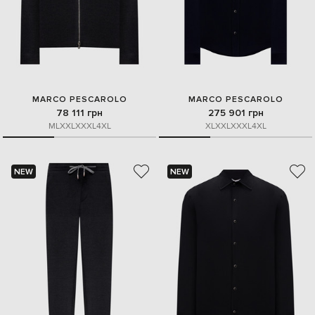
MARCO PESCAROLO
MARCO PESCAROLO
78 111 грн
275 901 грн
M
L
XXL
XXXL
4XL
XL
XXL
XXXL
4XL
NEW
NEW