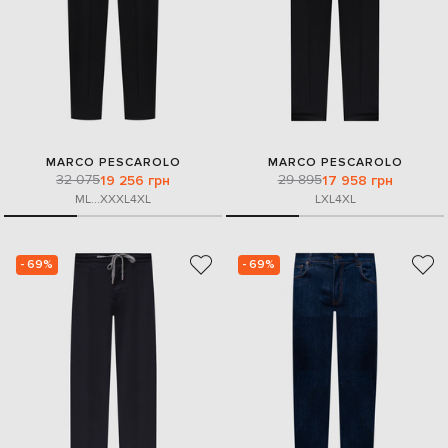
MARCO PESCAROLO
MARCO PESCAROLO
32 075
29 895
19 256 грн
17 958 грн
M
L
...
XXXL
4XL
L
XL
4XL
- 69%
- 69%