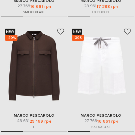
MARCO PESCAROLO
MARCO PESCAROLO
27 768
28 961
16 661 грн
17 388 грн
S
M
L
XXXL
4XL
L
XXL
XXXL
NEW
NEW
- 40%
- 39%
MARCO PESCAROLO
MARCO PESCAROLO
48 631
27 768
29 169 грн
16 661 грн
L
S
XL
XXL
4XL