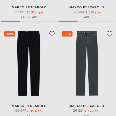
MARCO PESCAROLO
MARCO PESCAROLO
37 680
37 680
11 315 грн
11 315 грн
L
XL
XXL
4XL
4XL
- 69%
- 69%
MARCO PESCAROLO
MARCO PESCAROLO
26 574
29 221
7 994 грн
8 772 грн
XXL
M
XL