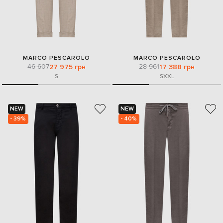
MARCO PESCAROLO
MARCO PESCAROLO
46 607
28 961
27 975 грн
17 388 грн
S
S
XXL
NEW
NEW
- 39%
- 40%