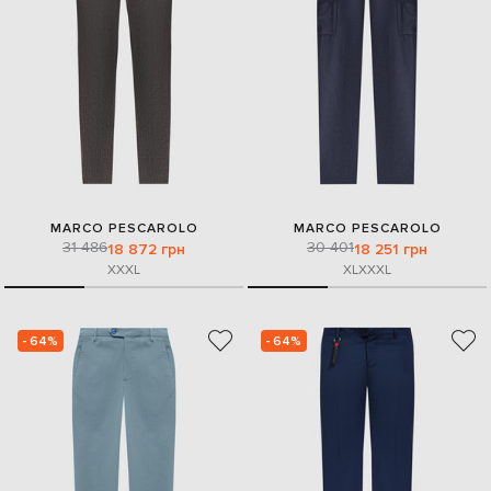
MARCO PESCAROLO
MARCO PESCAROLO
31 486
30 401
18 872 грн
18 251 грн
XXXL
XL
XXXL
- 64%
- 64%