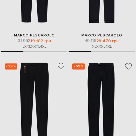
MARCO PESCAROLO
MARCO PESCAROLO
31 952
49 116
19 182 грн
29 470 грн
L
XXL
XXXL
4XL
XL
XXXL
4XL
- 39%
- 69%