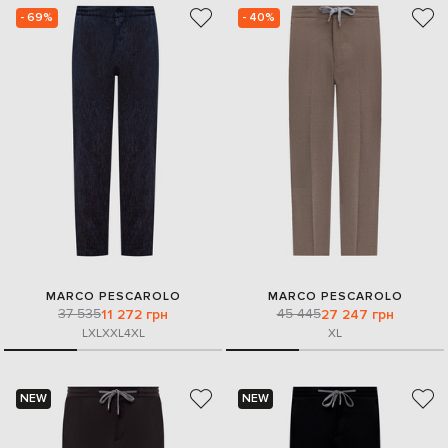
- 69%
- 40%
MARCO PESCAROLO
MARCO PESCAROLO
37 535
45 445
11 272 грн
27 247 грн
L
XL
XXL
4XL
XL
NEW
NEW