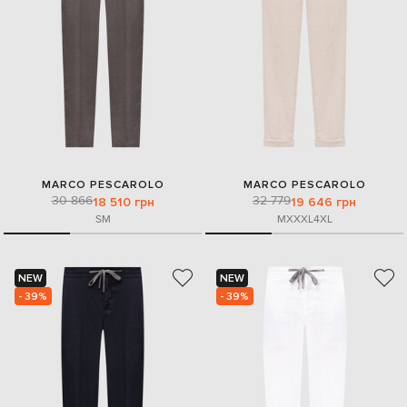
MARCO PESCAROLO
MARCO PESCAROLO
30 866
32 779
18 510 грн
19 646 грн
S
M
M
XXXL
4XL
NEW
NEW
- 39%
- 39%