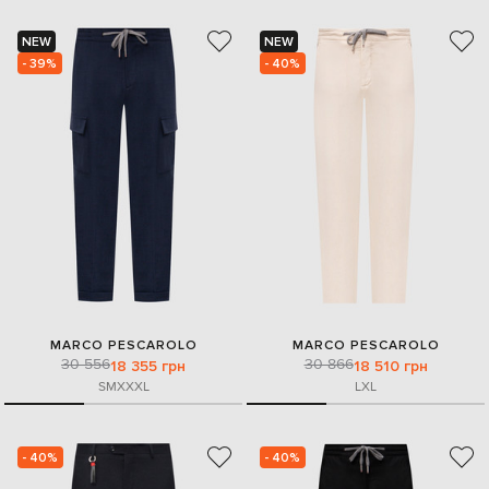
NEW
NEW
- 39%
- 40%
MARCO PESCAROLO
MARCO PESCAROLO
30 556
30 866
18 355 грн
18 510 грн
S
M
XXXL
L
XL
- 40%
- 40%