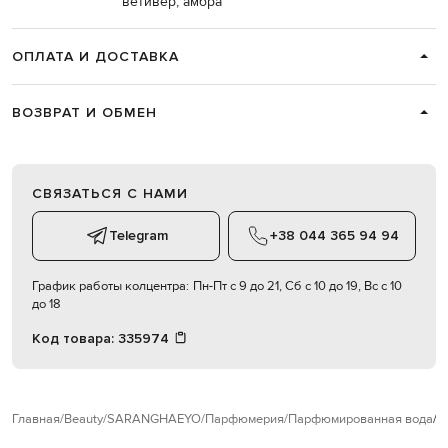
ветивер, амбра
ОПЛАТА И ДОСТАВКА
ВОЗВРАТ И ОБМЕН
СВЯЗАТЬСЯ С НАМИ
Telegram
+38 044 365 94 94
График работы колцентра:
Пн-Пт с 9 до 21, Сб с 10 до 19, Вс с 10
до 18
Код товара:
335974
Главная
Beauty
SARANGHAEYO
Парфюмерия
Парфюмированная вода
S