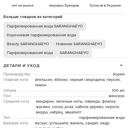
лет на рынке
мировых брендов
бутиков в Украине
Больше товаров из категорий
Парфюмированная вода SARANGHAEYO
Коричневая парфюмированная вода
Beauty SARANGHAEYO
Новинки SARANGHAEYO
Парфюмированная вода
SARANGHAEYO
ДЕТАЛИ И УХОД
Производство
Корея
Главная нота
апельсин, яблоко, черная смородина, персик,
лимон
Объем
100 мл
Пол
женское
Средняя нота
мандарин, зеленые ноты, лаванда, фиалка,
жасмин, сосна, роза, чайное дерево, нероли,
мирра, чабрец, эвкалипт
Тип
парфюмированная вода
Базовая нота
мускус, услышали, ваниль, сандал, кедр,