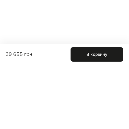
39 655 грн
В корзину
Присоединяйтесь к нам и получите доступ к
закрытым распродажам