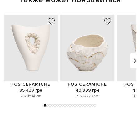
FOS CERAMICHE
FOS CERAMICHE
FOS C
95 439 грн
40 999 грн
44 
28x11x34 cm
22x22x20 cm
17x