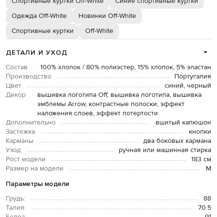
Спортивные куртки Off-White
Синие спортивные куртки
Одежда Off-White
Новинки Off-White
Спортивные куртки
Off-White
ДЕТАЛИ И УХОД
Состав
100% хлопок / 80% полиэстер, 15% хлопок, 5% эластан
Производство
Португалия
Цвет
синий, черный
Декор
вышивка логотипа Off, вышивка логотипа, вышивка
эмблемы Arrow, контрастные полоски, эффект
наложения слоев, эффект потертости
Дополнительно
вшитый капюшон
Застежка
кнопки
Карманы
два боковых кармана
Уход
ручная или машинная стирка
Рост модели
183 см
Размер на модели
М
Параметры модели
Грудь:
88
Талия:
70.5