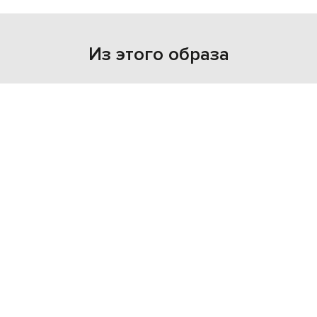
Из этого образа
- 39%
OFF-WHITE
30 414
18 270 грн
L
XL