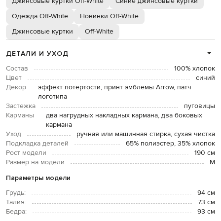
Джинсовые куртки Off-White
Синие джинсовые куртки
Одежда Off-White
Новинки Off-White
Джинсовые куртки
Off-White
ДЕТАЛИ И УХОД
Состав
100% хлопок
Цвет
синий
Декор
эффект потертости, принт эмблемы Arrow, патч
логотипа
Застежка
пуговицы
Карманы
два нагрудных накладных кармана, два боковых
кармана
Уход
ручная или машинная стирка, сухая чистка
Подкладка деталей
65% полиэстер, 35% хлопок
Рост модели
190 см
Размер на модели
M
Параметры модели
Грудь:
94 см
Талия:
73 см
Бедра:
93 см