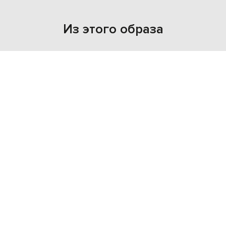
Из этого образа
NEW
NEW
- 29%
- 29%
OFF-WHITE
OFF-WHITE
18 820
26 265
13 185 грн
18 406 грн
L
M