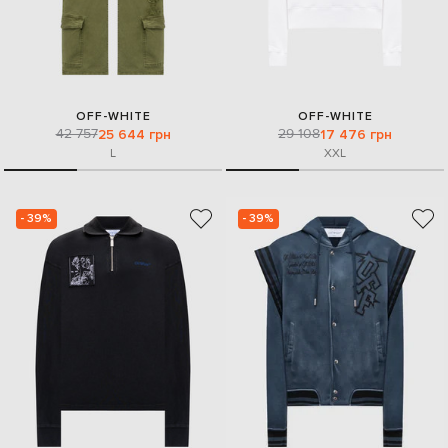
OFF-WHITE
OFF-WHITE
42 757
29 108
25 644 грн
17 476 грн
L
XXL
- 39%
- 39%