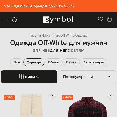
SALE ще більше брендів до -50% SS`26
Главная
Мужчинам
Off-White
Одежда
Одежда Off-White для мужчин
ДЛЯ НЕЁ
ДЛЯ НЕГО
ДЕТЯМ
Все
Одежда
Обувь
Сумки
Аксессуары
По популярности
Фильтры
- 39%
- 40%