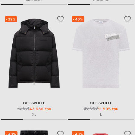
- 39%
- 40%
OFF-WHITE
OFF-WHITE
72 691
20 009
43 636 грн
11 995 грн
XL
L
- 40%
- 40%