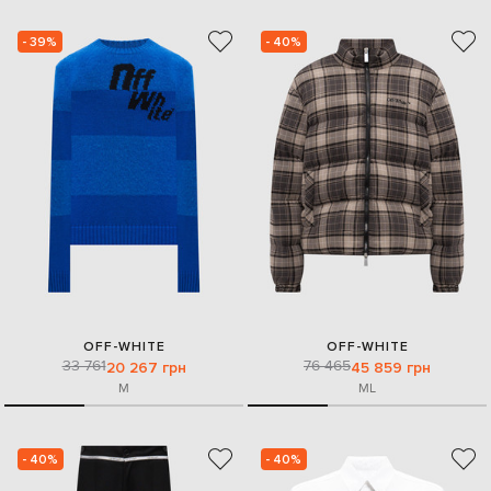
- 39%
- 40%
OFF-WHITE
OFF-WHITE
33 761
76 465
20 267 грн
45 859 грн
M
M
L
- 40%
- 40%