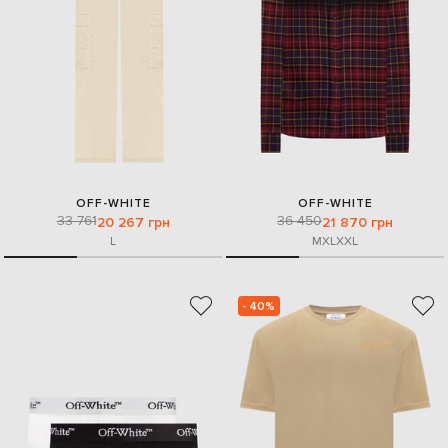
OFF-WHITE
OFF-WHITE
33 761
36 450
20 267 грн
21 870 грн
L
M
XL
XXL
- 40%