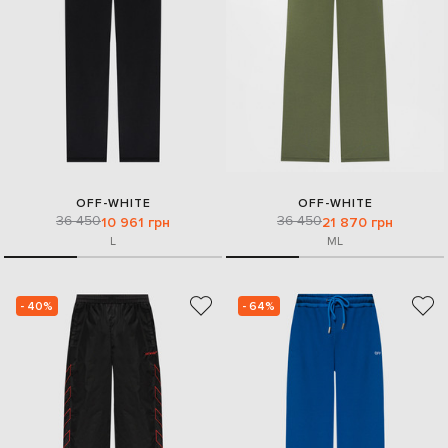
OFF-WHITE
OFF-WHITE
36 450
36 450
10 961 грн
21 870 грн
L
M
L
- 40%
- 64%