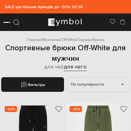
SALE ще більше брендів до -50% SS`26
Главная
Мужчинам
Off-White
Одежда
Брюки
Спортивные брюки Off-White для
мужчин
ДЛЯ НЕЁ
ДЛЯ НЕГО
По популярности
Фильтры
- 69%
- 40%