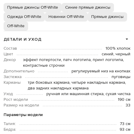
Прямые джинсы Off-White
Синие прямые джинсы
Одежда Off-White
Новинки Off-White
Прямые джинсы
Off-White
ДЕТАЛИ И УХОД
Состав
100% хлопок
Цвет
синий, черный
Декор
эффект потертости, патч логотипа, принт логотипа,
контрастные строчки
Дополнительно
регулируемый низ на кнопках
Застежка
пуговицы
Карманы
три боковых кармана, четыре накладных кармана,
два задних накладных кармана
Уход
ручная или машинная стирка, сухая чистка
Рост модели
190 см
Размер на модели
33
Параметры модели
Талия:
73 см
Бедра:
93 см