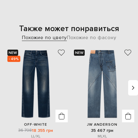
Также может понравиться
Похожие по цвету
Похожие по фасону
NEW
NEW
- 49%
OFF-WHITE
JW ANDERSON
36 708
18 355 грн
35 467 грн
L
L/XL
M
L
XL