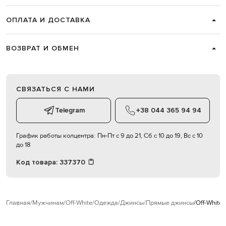
ОПЛАТА И ДОСТАВКА
ВОЗВРАТ И ОБМЕН
СВЯЗАТЬСЯ С НАМИ
Telegram
+38 044 365 94 94
График работы колцентра:
Пн-Пт с 9 до 21, Сб с 10 до 19, Вс с 10
до 18
Код товара:
337370
Главная
Мужчинам
Off-White
Одежда
Джинсы
Прямые джинсы
Off-White