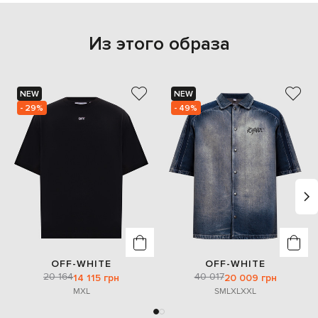
Из этого образа
NEW
NEW
- 29%
- 49%
OFF-WHITE
OFF-WHITE
20 164
40 017
14 115 грн
20 009 грн
M
XL
S
M
L
XL
XXL