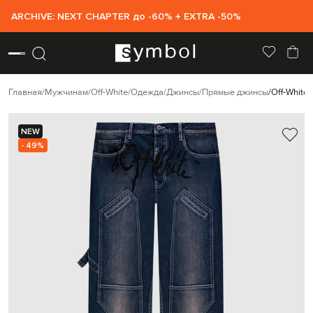
ARCHIVE: NEXT CHAPTER до -60% + EXTRA -50%
Главная
Мужчинам
Off-White
Одежда
Джинсы
Прямые джинсы
Off-White
NEW
- 49%