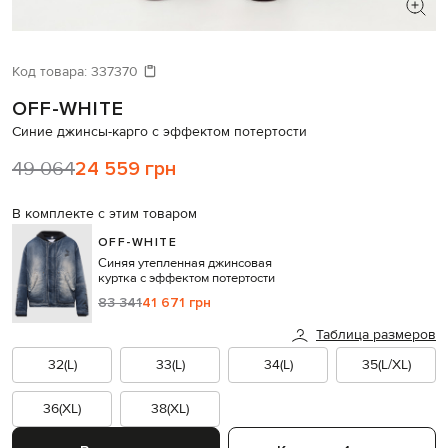
ИЩЕТЕ НОВЫЙ ОБРАЗ?
Давайте подберем что-то еще
Код товара:
337370
OFF-WHITE
Похожие товары
Синие джинсы-карго с эффектом потертости
49 064
24 559 грн
В комплекте с этим товаром
OFF-WHITE
Синяя утепленная джинсовая
куртка с эффектом потертости
83 341
41 671 грн
Таблица размеров
32(L)
33(L)
34(L)
35(L/XL)
36(XL)
38(XL)