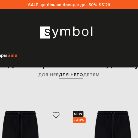
SALE ще більше брендів до -50% SS`26
Главная
Мужчинам
Off-White
Одежда
Брюки
ары
Sale
и джоггеры Off-White для м
ДЛЯ НЕЁ
ДЛЯ НЕГО
ДЕТЯМ
NEW
- 49%