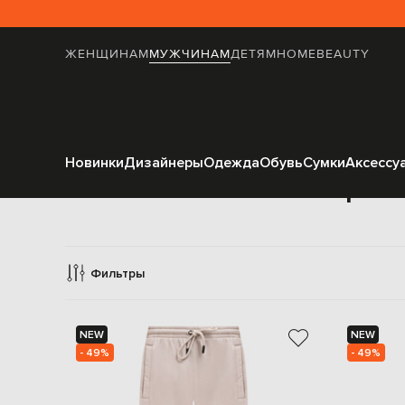
ЖЕНЩИНАМ
МУЖЧИНАМ
ДЕТЯМ
HOME
BEAUTY
Новинки
Дизайнеры
Одежда
Обувь
Сумки
Аксессу
Брюк
Фильтры
NEW
NEW
- 49%
- 49%