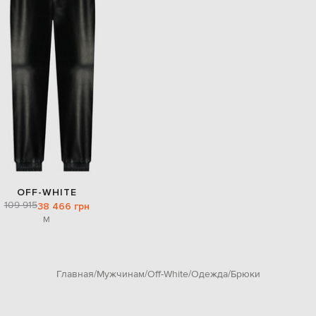
OFF-WHITE
109 915
38 466 грн
M
Главная
Мужчинам
Off-White
Одежда
Брюки