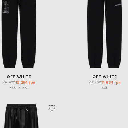
OFF-WHITE
OFF-WHITE
24 455
23 266
12 254 грн
11 634 грн
XS
S
...
XL
XXL
S
XL