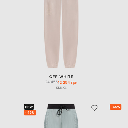
OFF-WHITE
24 455
12 254 грн
S
M
L
XL
NEW
- 65%
- 49%