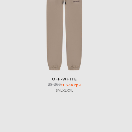
EUR
Denmark
€
EUR
Estonia
€
EUR
Finland
€
EUR
France
€
EUR
OFF-WHITE
Germany
23 266
11 634 грн
€
S
M
L
XL
XXL
EUR
Greece
€
EUR
Hungary
€
EUR