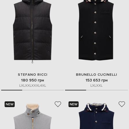
STEFANO RICCI
BRUNELLO CUCINELLI
180 950 грн
153 653 грн
L
XL
XXL
XXXL
4XL
L
XL
XXL
NEW
NEW