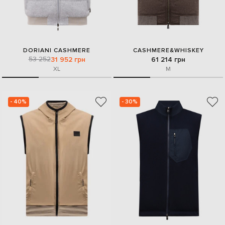
DORIANI CASHMERE
CASHMERE&WHISKEY
53 252
31 952 грн
61 214 грн
XL
M
- 40%
- 30%