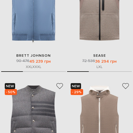
BRETT JOHNSON
SEASE
90 476
72 536
45 239 грн
36 294 грн
XXL
XXXL
L
XL
NEW
NEW
- 50%
- 29%