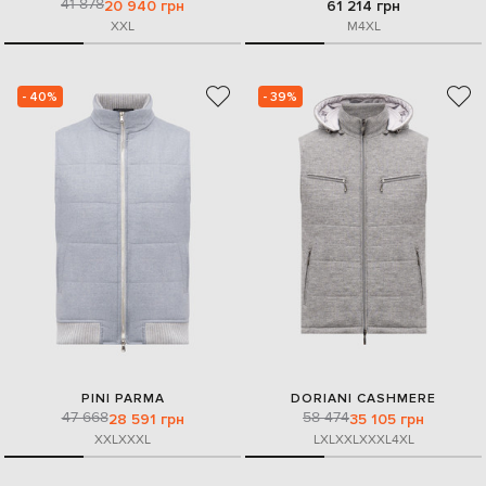
41 878
20 940 грн
61 214 грн
XXL
M
4XL
- 40%
- 39%
PINI PARMA
DORIANI CASHMERE
47 668
58 474
28 591 грн
35 105 грн
XXL
XXXL
L
XL
XXL
XXXL
4XL