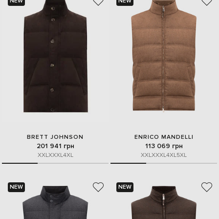
NEW
NEW
BRETT JOHNSON
ENRICO MANDELLI
201 941 грн
113 069 грн
XXL
XXXL
4XL
XXL
XXXL
4XL
5XL
NEW
NEW