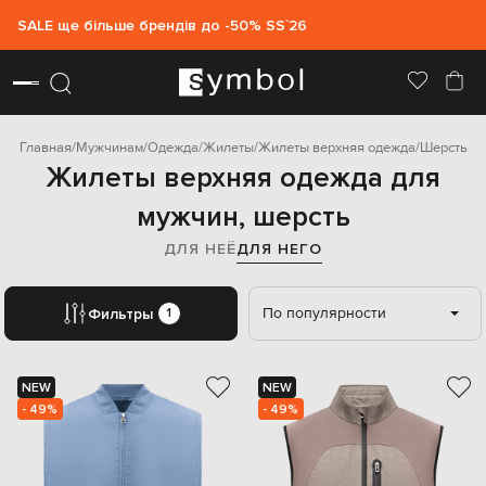
SALE ще більше брендів до -50% SS`26
Главная
Мужчинам
Одежда
Жилеты
Жилеты верхняя одежда
Шерсть
Жилеты верхняя одежда для
мужчин, шерсть
ДЛЯ НЕЁ
ДЛЯ НЕГО
По популярности
Фильтры
1
NEW
NEW
- 49%
- 49%