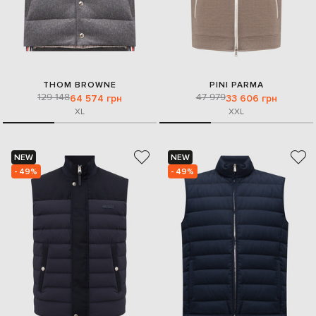
THOM BROWNE
PINI PARMA
129 148
47 979
64 574 грн
33 606 грн
XL
XXL
NEW
NEW
- 49%
- 49%