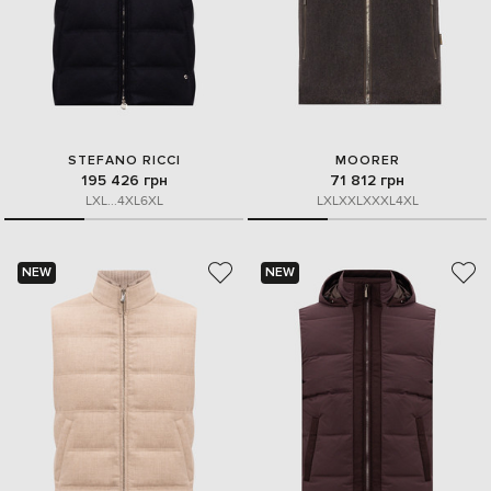
STEFANO RICCI
MOORER
195 426 грн
71 812 грн
L
XL
...
4XL
6XL
L
XL
XXL
XXXL
4XL
NEW
NEW