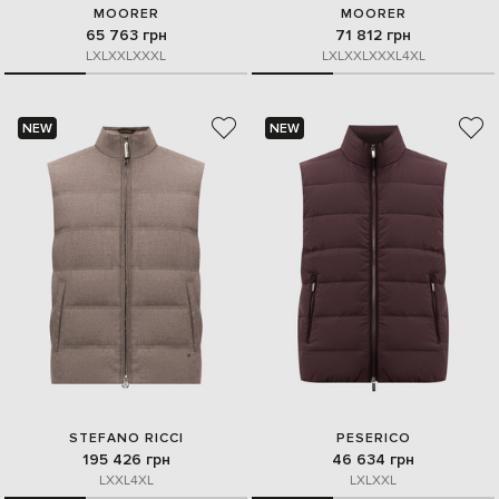
MOORER
MOORER
65 763 грн
71 812 грн
L
XL
XXL
XXXL
L
XL
XXL
XXXL
4XL
NEW
NEW
STEFANO RICCI
PESERICO
195 426 грн
46 634 грн
L
XXL
4XL
L
XL
XXL