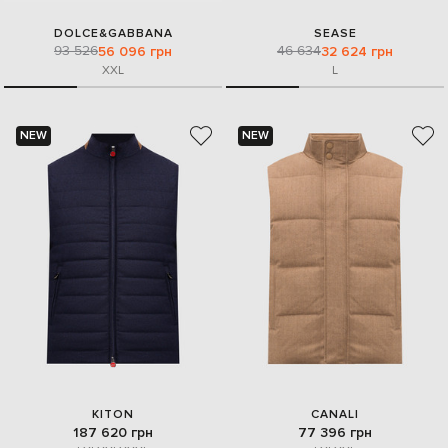
DOLCE&GABBANA
SEASE
93 526
46 634
56 096 грн
32 624 грн
XXL
L
NEW
NEW
KITON
CANALI
187 620 грн
77 396 грн