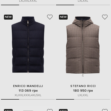
L
XL
XXL
XXXL
L
XL
XXL
NEW
NEW
ENRICO MANDELLI
STEFANO RICCI
113 069 грн
180 950 грн
XL
XXL
XXXL
4XL
5XL
L
XL
XXL