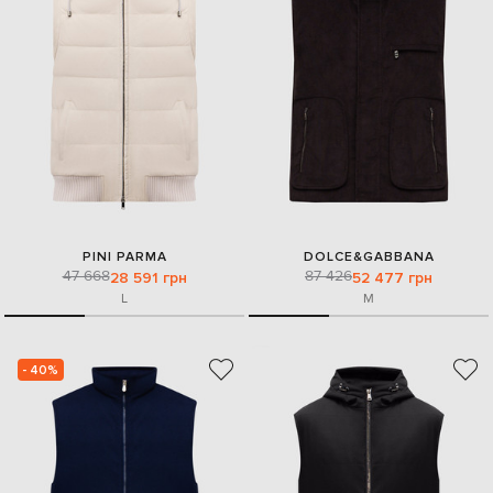
PINI PARMA
DOLCE&GABBANA
47 668
87 426
28 591 грн
52 477 грн
L
M
- 40%