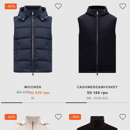
- 40%
MOORER
CASHMERE&WHISKEY
84 375
50 615 грн
59 146 грн
M
S
M
...
XXXL
4XL
- 40%
- 39%