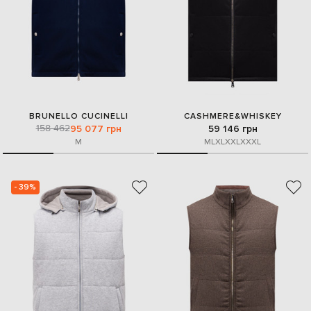
BRUNELLO CUCINELLI
CASHMERE&WHISKEY
158 462
95 077 грн
59 146 грн
M
M
L
XL
XXL
XXXL
- 39%