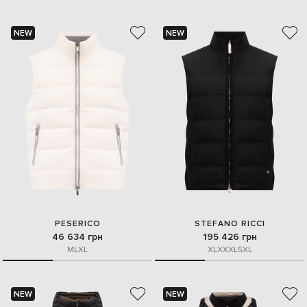
NEW
NEW
PESERICO
STEFANO RICCI
46 634 грн
195 426 грн
M
L
XL
XL
XXXL
5XL
NEW
NEW