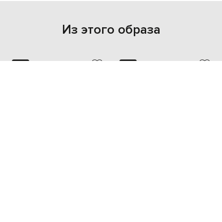
Из этого образа
NEW
NEW
KITON
ISAIA
36 605 грн
125 218 грн
L
XL
M
L
XL
XXL