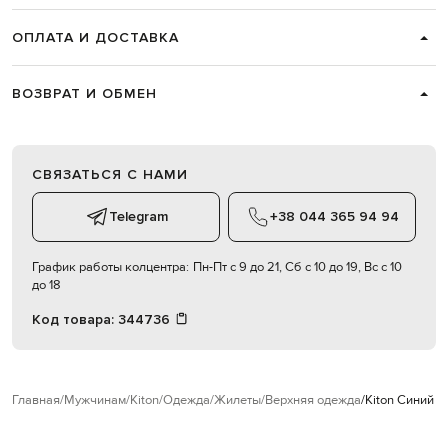
ОПЛАТА И ДОСТАВКА
ВОЗВРАТ И ОБМЕН
СВЯЗАТЬСЯ С НАМИ
Telegram
+38 044 365 94 94
График работы колцентра:
Пн-Пт с 9 до 21, Сб с 10 до 19, Вс с 10
до 18
Код товара:
344736
Главная
Мужчинам
Kiton
Одежда
Жилеты
Верхняя одежда
Kiton Синий ж