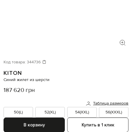
Код товара:
344736
KITON
Синий жилет из шерсти
187 620 грн
Таблица размеров
50(L)
52(XL)
54(XXL)
56(XXXL)
В корзину
Купить в 1 клик