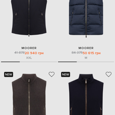
MOORER
MOORER
41 878
84 375
20 940 грн
50 615 грн
XXL
M
NEW
NEW