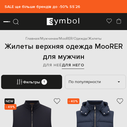
SALE ще більше брендів до -50% SS`26
Главная
Мужчинам
MooRER
Одежда
Жилеты
Жилеты верхняя одежда MooRER
для мужчин
ДЛЯ НЕЁ
ДЛЯ НЕГО
По популярности
Фильтры
1
NEW
- 40%
- 49%