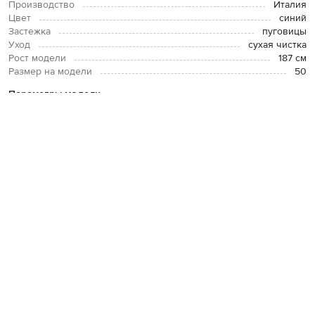
Производство
Италия
Цвет
синий
Застежка
пуговицы
Уход
сухая чистка
Рост модели
187 см
Размер на модели
50
Параметры модели
Грудь:
102
Талия:
86
Бедра:
94
ОПЛАТА И ДОСТАВКА
ВОЗВРАТ И ОБМЕН
СВЯЗАТЬСЯ С НАМИ
Telegram
+38 044 365 94 94